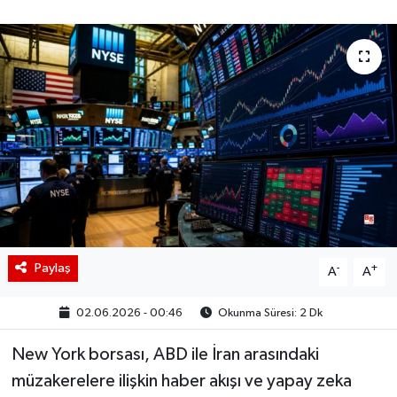
BIST 100 Isı Haritası
Coin Isı Haritası
Ekonomik Takvim
Kiripto Para Piyasası
Gizlilik Sözleşmesi
Hakkımızda
Paylaş
-
+
A
A
İletişim
02.06.2026 - 00:46
Okunma Süresi: 2 Dk
New York borsası, ABD ile İran arasındaki
müzakerelere ilişkin haber akışı ve yapay zeka