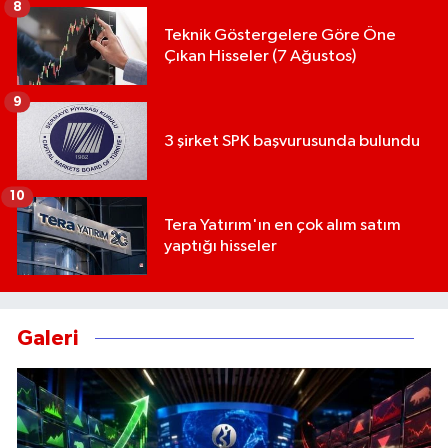
8
Teknik Göstergelere Göre Öne
Çıkan Hisseler (7 Ağustos)
9
3 şirket SPK başvurusunda bulundu
10
Tera Yatırım'ın en çok alım satım
yaptığı hisseler
Galeri