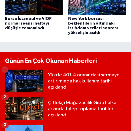
Borsa İstanbul ve VİOP
New York borsası
normal seansı haftayı
beklentilerin altındaki
düşüşle tamamladı
istihdam verileri sonrası
yükselişle açıldı
Günün En Çok Okunan Haberleri
1
Yüzde 401,4 oranındaki sermaye
artırımında hak kullanım tarihi
açıklandı
2
Çitlekçi Mağazacılık Gıda halka
arzında talep toplama tarihleri
açıklandı
3