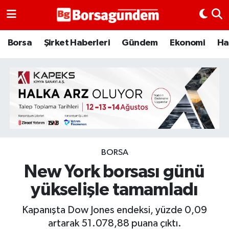
Borsa
Borsa
Şirket Haberleri
Gündem
Ekonomi
Ha
Ekonomi
Emtia
Galeri
Gündem
BORSA
New York borsası günü
Bitcoin
yükselişle tamamladı
Şirket Haberleri
Kapanışta Dow Jones endeksi, yüzde 0,09
Borsa Gundem
artarak 51.078,88 puana çıktı.