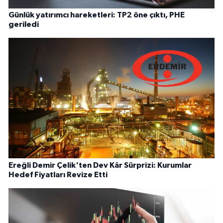
Günlük yatırımcı hareketleri: TP2 öne çıktı, PHE
geriledi
Ereğli Demir Çelik'ten Dev Kâr Sürprizi: Kurumlar
Hedef Fiyatları Revize Etti