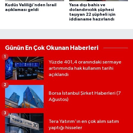
Kudüs Valiliği'nden İsrail
Yasa dışı bahis ve
açıklaması geldi
dolandırıcılık şüphesi
taşıyan 22 şüpheli için
iddianame hazırlandı
Günün En Çok Okunan Haberleri
1
Yüzde 401,4 oranındaki sermaye
artırımında hak kullanım tarihi
açıklandı
2
Borsa İstanbul Şirket Haberleri (7
Ağustos)
3
Tera Yatırım'ın en çok alım satım
yaptığı hisseler