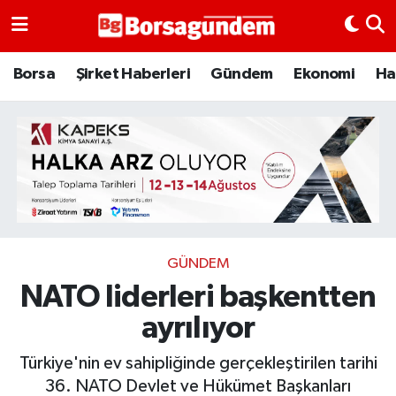
Borsa
Borsa
Şirket Haberleri
Gündem
Ekonomi
Ha
Ekonomi
Emtia
Galeri
Gündem
GÜNDEM
NATO liderleri başkentten
Bitcoin
ayrılıyor
Şirket Haberleri
Türkiye'nin ev sahipliğinde gerçekleştirilen tarihi
Borsa Gundem
36. NATO Devlet ve Hükümet Başkanları