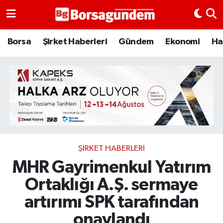
Borsa
Borsa
Şirket Haberleri
Gündem
Ekonomi
Ha
Ekonomi
Emtia
Galeri
Gündem
ŞIRKET HABERLERI
MHR Gayrimenkul Yatırım
Bitcoin
Ortaklığı A.Ş. sermaye
Şirket Haberleri
artırımı SPK tarafından
Borsa Gundem
onaylandı