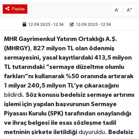
Paylaş
-
+
A
A
12.09.2025 - 12:34
12.09.2025 - 12:56
MHR Gayrimenkul Yatırım Ortaklığı A.Ş.
(MHRGY)
,
827 milyon TL olan ödenmiş
sermayesini, yasal kayıtlardaki 413,5 milyon
TL tutarındaki “sermaye düzeltme olumlu
farkları”nı kullanarak %50 oranında artırarak
1 milyar 240,5 milyon TL’ye çıkaracağını
bildirdi.
Söz konusu bedelsiz sermaye artırımı
işlemi için yapılan başvurunun Sermaye
Piyasası Kurulu (SPK) tarafından onaylandığı
ve ihraç belgesi ile esas sözleşme tadil
metninin şirkete iletildiği
duyuruldu.
Bedelsiz