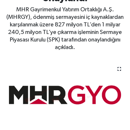
MHR Gayrimenkul Yatırım Ortaklığı A.Ş.
BIST 100 Isı Haritası
(MHRGY), ödenmiş sermayesini iç kaynaklardan
karşılanmak üzere 827 milyon TL’den 1 milyar
Coin Isı Haritası
240,5 milyon TL’ye çıkarma işleminin Sermaye
Piyasası Kurulu (SPK) tarafından onaylandığını
Ekonomik Takvim
açıkladı.
Kiripto Para Piyasası
Gizlilik Sözleşmesi
Hakkımızda
İletişim