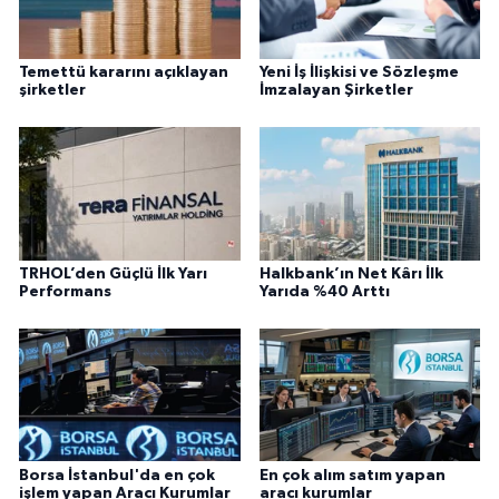
Temettü kararını açıklayan
Yeni İş İlişkisi ve Sözleşme
şirketler
İmzalayan Şirketler
TRHOL’den Güçlü İlk Yarı
Halkbank’ın Net Kârı İlk
Performans
Yarıda %40 Arttı
Borsa İstanbul'da en çok
En çok alım satım yapan
işlem yapan Aracı Kurumlar
aracı kurumlar