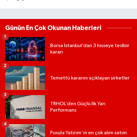
Günün En Çok Okunan Haberleri
1
Borsa İstanbul’dan 3 hisseye tedbir
kararı
2
Temettü kararını açıklayan şirketler
3
TRHOL’den Güçlü İlk Yarı
Performans
4
Pusula Yatırım'ın en çok alım satım