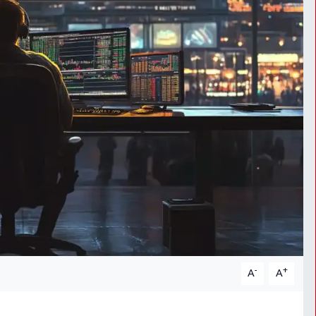
-
+
A
A