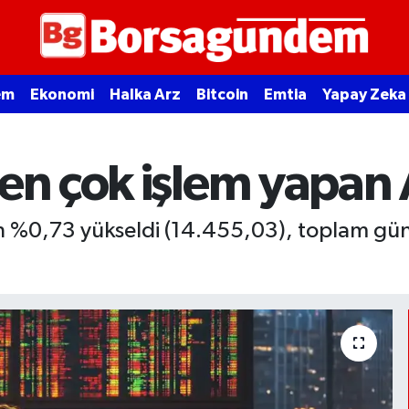
em
Ekonomi
Halka Arz
Bitcoin
Emtia
Yapay Zeka
 en çok işlem yapan
n %0,73 yükseldi (14.455,03), toplam gün