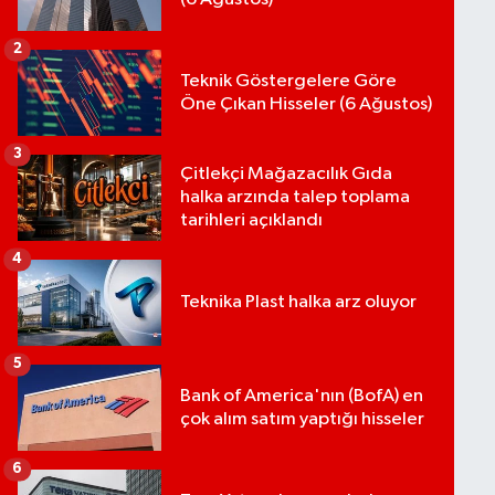
2
Teknik Göstergelere Göre
Öne Çıkan Hisseler (6 Ağustos)
3
Çitlekçi Mağazacılık Gıda
halka arzında talep toplama
tarihleri açıklandı
4
Teknika Plast halka arz oluyor
5
Bank of America'nın (BofA) en
çok alım satım yaptığı hisseler
6