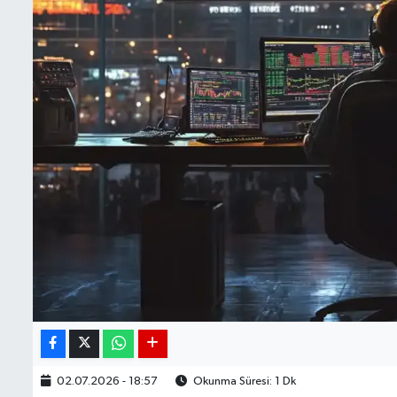
BIST 100 Isı Haritası
Coin Isı Haritası
Ekonomik Takvim
Kiripto Para Piyasası
Gizlilik Sözleşmesi
Hakkımızda
İletişim
02.07.2026 - 18:57
Okunma Süresi: 1 Dk