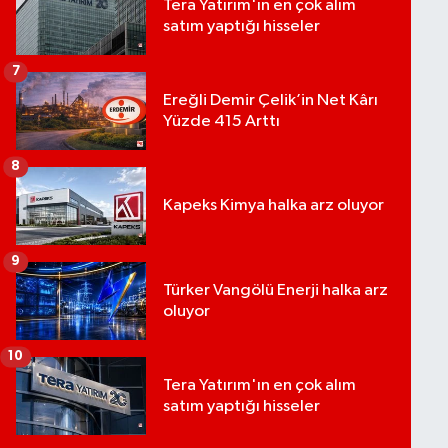
Tera Yatırım'ın en çok alım
satım yaptığı hisseler
7
Ereğli Demir Çelik’in Net Kârı
Yüzde 415 Arttı
8
Kapeks Kimya halka arz oluyor
9
Türker Vangölü Enerji halka arz
oluyor
10
Tera Yatırım'ın en çok alım
satım yaptığı hisseler