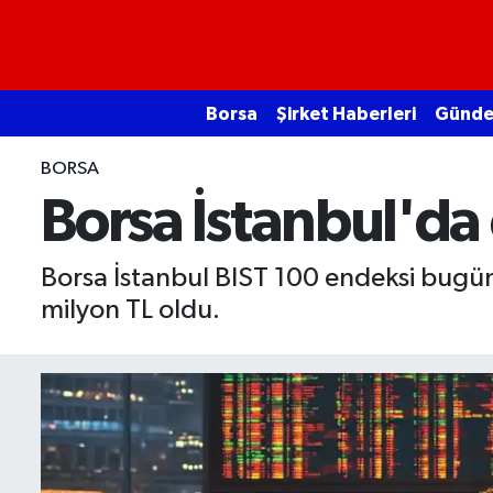
Borsa
Borsa
Şirket Haberleri
Günd
Ekonomi
BORSA
Emtia
Borsa İstanbul'da
Galeri
Borsa İstanbul BIST 100 endeksi bugü
milyon TL oldu.
Gündem
Bitcoin
Şirket Haberleri
Borsa Gundem