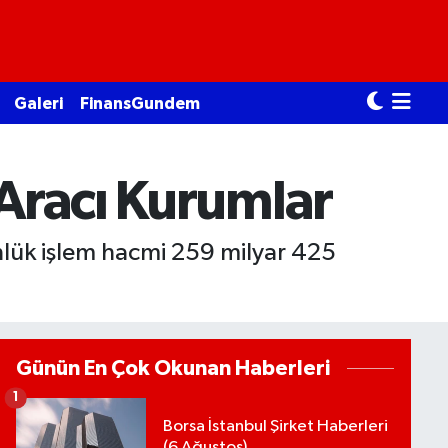
Galeri
FinansGundem
 Aracı Kurumlar
lük işlem hacmi 259 milyar 425
Günün En Çok Okunan Haberleri
1
Borsa İstanbul Şirket Haberleri
(6 Ağustos)