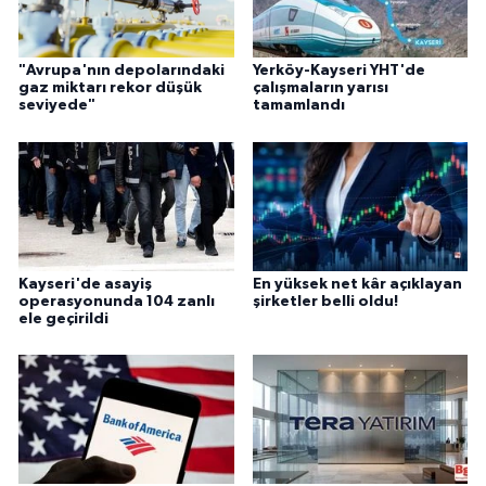
"Avrupa'nın depolarındaki
Yerköy-Kayseri YHT'de
gaz miktarı rekor düşük
çalışmaların yarısı
seviyede"
tamamlandı
Kayseri'de asayiş
En yüksek net kâr açıklayan
operasyonunda 104 zanlı
şirketler belli oldu!
ele geçirildi