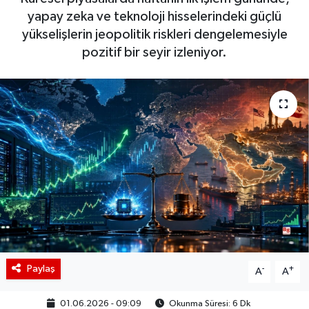
yapay zeka ve teknoloji hisselerindeki güçlü
BIST 100 Isı Haritası
yükselişlerin jeopolitik riskleri dengelemesiyle
pozitif bir seyir izleniyor.
Coin Isı Haritası
Ekonomik Takvim
Kiripto Para Piyasası
Gizlilik Sözleşmesi
Hakkımızda
İletişim
Paylaş
-
+
A
A
01.06.2026 - 09:09
Okunma Süresi: 6 Dk