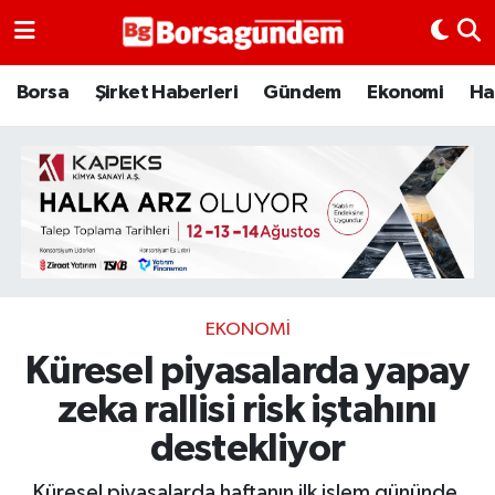
Borsa
Borsa
Şirket Haberleri
Gündem
Ekonomi
Ha
Ekonomi
Emtia
Galeri
Gündem
EKONOMI
Küresel piyasalarda yapay
Bitcoin
zeka rallisi risk iştahını
Şirket Haberleri
destekliyor
Borsa Gundem
Küresel piyasalarda haftanın ilk işlem gününde,