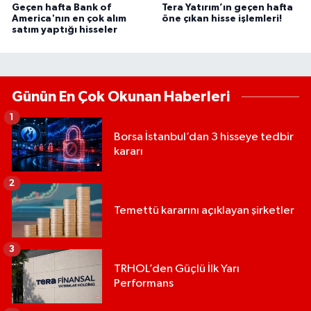
Geçen hafta Bank of
Tera Yatırım’ın geçen hafta
America'nın en çok alım
öne çıkan hisse işlemleri!
satım yaptığı hisseler
Günün En Çok Okunan Haberleri
1
Borsa İstanbul’dan 3 hisseye tedbir
kararı
2
Temettü kararını açıklayan şirketler
3
TRHOL’den Güçlü İlk Yarı
Performans