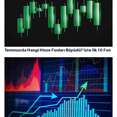
Temmuzda Hangi Hisse Fonları Büyüdü? İşte İlk 10 Fon