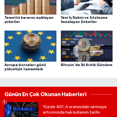
Temettü kararını açıklayan
Yeni İş İlişkisi ve Sözleşme
şirketler
İmzalayan Şirketler
Avrupa borsaları günü
Bitcoin'de İki Kritik Gündem
yükselişle tamamladı
Günün En Çok Okunan Haberleri
1
Yüzde 401,4 oranındaki sermaye
artırımında hak kullanım tarihi