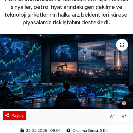
sinyaller, petrol fiyatlarındaki geri çekilme ve
BIST 100 Isı Haritası
teknoloji şirketlerinin halka arz beklentileri küresel
piyasalarda risk iştahını destekledi.
Coin Isı Haritası
Ekonomik Takvim
Kiripto Para Piyasası
Gizlilik Sözleşmesi
Hakkımızda
İletişim
Paylaş
-
+
A
A
22.05.2026 - 09:01
Okunma Süresi: 5 Dk