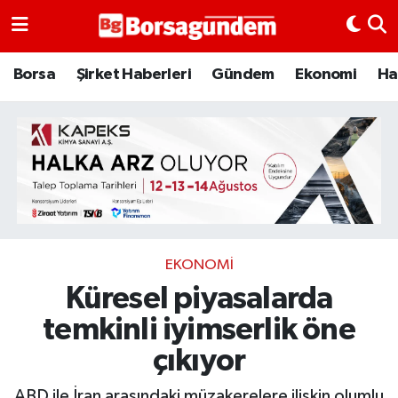
Borsa
Borsa
Şirket Haberleri
Gündem
Ekonomi
Ha
Ekonomi
Emtia
Galeri
Gündem
EKONOMI
Küresel piyasalarda
Bitcoin
temkinli iyimserlik öne
Şirket Haberleri
çıkıyor
Borsa Gundem
ABD ile İran arasındaki müzakerelere ilişkin olumlu