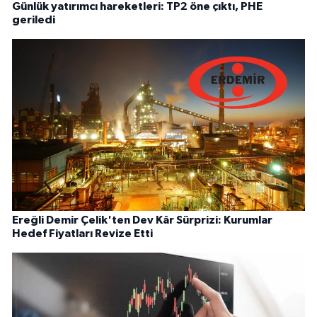
Günlük yatırımcı hareketleri: TP2 öne çıktı, PHE
geriledi
Ereğli Demir Çelik'ten Dev Kâr Sürprizi: Kurumlar
Hedef Fiyatları Revize Etti