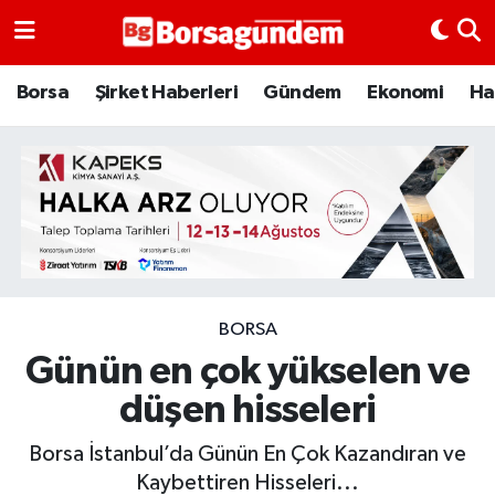
Borsa
Borsa
Şirket Haberleri
Gündem
Ekonomi
Ha
Ekonomi
Emtia
Galeri
Gündem
BORSA
Günün en çok yükselen ve
Bitcoin
düşen hisseleri
Şirket Haberleri
Borsa İstanbul’da Günün En Çok Kazandıran ve
Borsa Gundem
Kaybettiren Hisseleri...