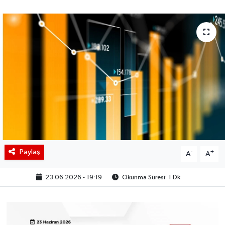
BIST 100 Isı Haritası
Coin Isı Haritası
Ekonomik Takvim
Kiripto Para Piyasası
Gizlilik Sözleşmesi
Hakkımızda
Paylaş
-
+
A
A
İletişim
23.06.2026 - 19:19
Okunma Süresi: 1 Dk