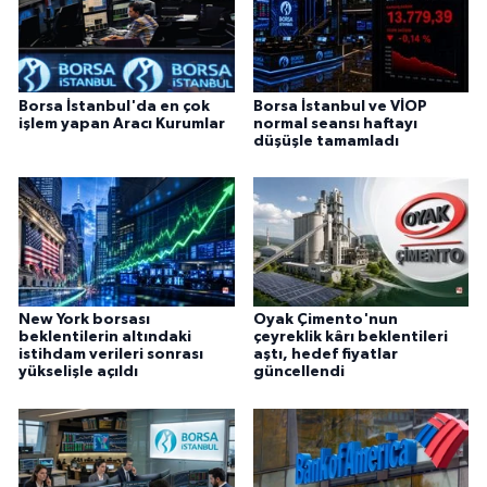
Borsa İstanbul'da en çok
Borsa İstanbul ve VİOP
işlem yapan Aracı Kurumlar
normal seansı haftayı
düşüşle tamamladı
New York borsası
Oyak Çimento'nun
beklentilerin altındaki
çeyreklik kârı beklentileri
istihdam verileri sonrası
aştı, hedef fiyatlar
yükselişle açıldı
güncellendi