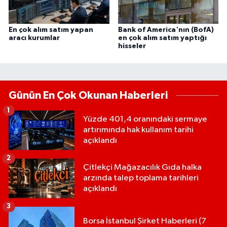
En çok alım satım yapan
Bank of America'nın (BofA)
aracı kurumlar
en çok alım satım yaptığı
hisseler
Günün En Çok Okunan Haberleri
1
Yüzde 401,4 oranındaki sermaye
artırımında hak kullanım tarihi
açıklandı
2
Çitlekçi Mağazacılık Gıda halka
arzında talep toplama tarihleri
açıklandı
3
Borsa İstanbul Şirket Haberleri (7