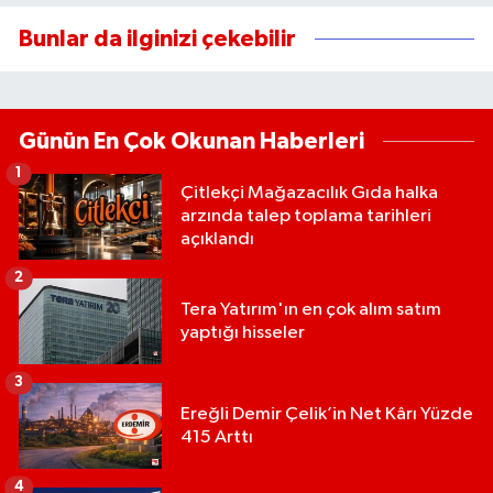
Bunlar da ilginizi çekebilir
Günün En Çok Okunan Haberleri
1
Çitlekçi Mağazacılık Gıda halka
arzında talep toplama tarihleri
açıklandı
2
Tera Yatırım'ın en çok alım satım
yaptığı hisseler
3
Ereğli Demir Çelik’in Net Kârı Yüzde
415 Arttı
4