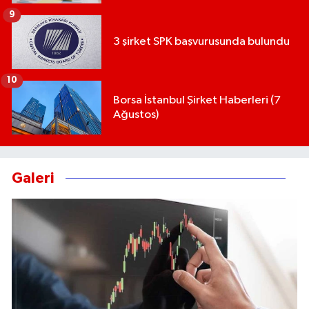
9
3 şirket SPK başvurusunda bulundu
10
Borsa İstanbul Şirket Haberleri (7
Ağustos)
Galeri