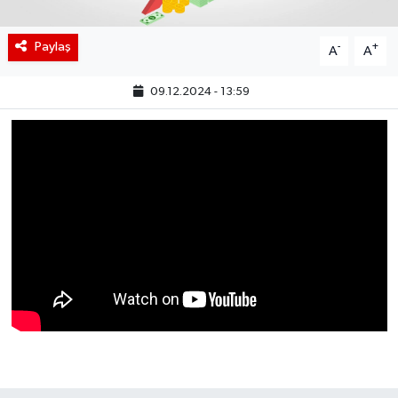
BIST 100 Isı Haritası
Paylaş
-
+
A
A
Coin Isı Haritası
09.12.2024 - 13:59
Ekonomik Takvim
Kiripto Para Piyasası
Gizlilik Sözleşmesi
Hakkımızda
İletişim