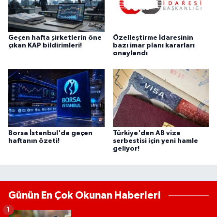
Geçen hafta şirketlerin öne
Özelleştirme İdaresinin
çıkan KAP bildirimleri!
bazı imar planı kararları
onaylandı
Borsa İstanbul'da geçen
Türkiye'den AB vize
haftanın özeti!
serbestisi için yeni hamle
geliyor!
Günün En Çok Okunan Haberleri
1