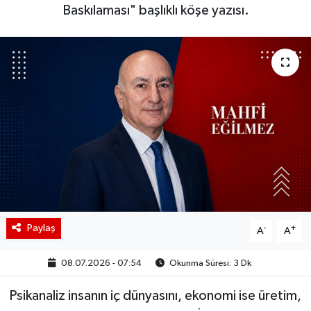
Baskılaması" başlıklı köşe yazısı.
BIST 100 Isı Haritası
Coin Isı Haritası
Ekonomik Takvim
Kiripto Para Piyasası
Gizlilik Sözleşmesi
Hakkımızda
Paylaş
-
+
A
A
İletişim
08.07.2026 - 07:54
Okunma Süresi: 3 Dk
Psikanaliz insanın iç dünyasını, ekonomi ise üretim,