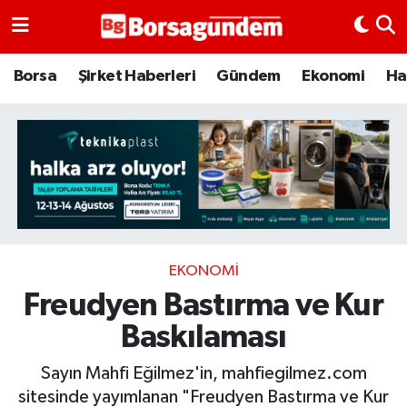
Borsa
Borsa
Şirket Haberleri
Gündem
Ekonomi
Ha
Ekonomi
Emtia
Galeri
Gündem
EKONOMI
Freudyen Bastırma ve Kur
Bitcoin
Baskılaması
Şirket Haberleri
Sayın Mahfi Eğilmez'in, mahfiegilmez.com
Borsa Gundem
sitesinde yayımlanan "Freudyen Bastırma ve Kur