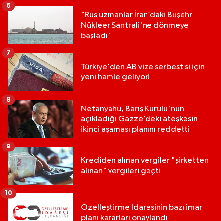
6
"Rus uzmanlar İran’daki Buşehr
Nükleer Santrali'ne dönmeye
başladı"
7
Türkiye'den AB vize serbestisi için
yeni hamle geliyor!
8
Netanyahu, Barış Kurulu'nun
açıkladığı Gazze’deki ateşkesin
ikinci aşaması planını reddetti
9
Krediden alınan vergiler "şirketten
alınan" vergileri geçti
10
Özelleştirme İdaresinin bazı imar
planı kararları onaylandı