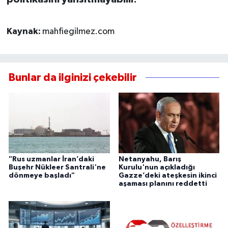
Kaynak:
mahfiegilmez.com
Bunlar da ilginizi çekebilir
"Rus uzmanlar İran’daki
Netanyahu, Barış
Buşehr Nükleer Santrali'ne
Kurulu'nun açıkladığı
dönmeye başladı"
Gazze’deki ateşkesin ikinci
aşaması planını reddetti