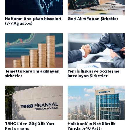
Haftanın öne çıkan hisseleri
Geri Alım Yapan Şirketler
(3-7 Ağustos)
Temettü kararını açıklayan
Yeni İş İlişkisi ve Sözleşme
şirketler
İmzalayan Şirketler
TRHOL’den Güçlü İlk Yarı
Halkbank’ın Net Kârı İlk
Performans
Yarıda %40 Arttı