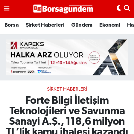
Borsa
Borsa
Şirket Haberleri
Gündem
Ekonomi
Ha
Ekonomi
Emtia
Galeri
Gündem
ŞIRKET HABERLERI
Forte Bilgi İletişim
Bitcoin
Teknolojileri ve Savunma
Şirket Haberleri
Sanayi A.Ş., 118,6 milyon
Borsa Gundem
TL’lik kamu ihalesi kazandı