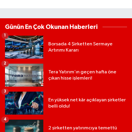
Günün En Çok Okunan Haberleri
1
Borsada 4 Şirketten Sermaye
Artırımı Kararı
2
Tera Yatırım’ın geçen hafta öne
çıkan hisse işlemleri!
3
En yüksek net kâr açıklayan şirketler
belli oldu!
4
2 şirketten yatırımcıya temettü