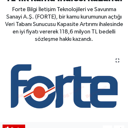
Forte Bilgi İletişim Teknolojileri ve Savunma
BIST 100 Isı Haritası
Sanayi A.Ş. (FORTE), bir kamu kurumunun açtığı
Veri Tabanı Sunucusu Kapasite Artırımı ihalesinde
Coin Isı Haritası
en iyi fiyatı vererek 118,6 milyon TL bedelli
sözleşme hakkı kazandı.
Ekonomik Takvim
Kiripto Para Piyasası
Gizlilik Sözleşmesi
Hakkımızda
İletişim