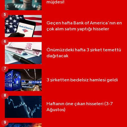
müjdesi!
5
Geçen hafta Bank of America'nın en
çok alım satım yaptığı hisseler
6
Önümüzdeki hafta 3 şirket temettü
dağıtacak
7
3 şirketten bedelsiz hamlesi geldi
8
Haftanın öne çıkan hisseleri (3-7
Ağustos)
9