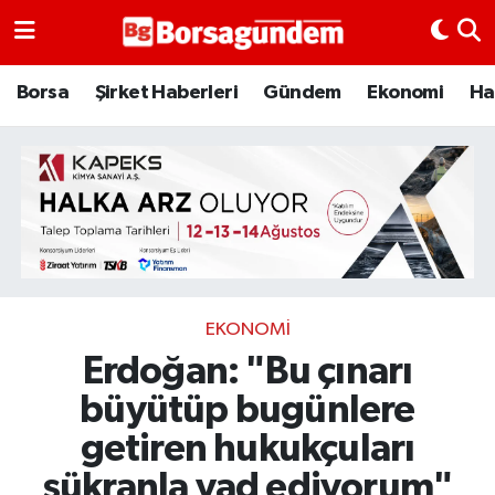
Borsa
Borsa
Şirket Haberleri
Gündem
Ekonomi
Ha
Ekonomi
Emtia
Galeri
Gündem
EKONOMI
Erdoğan: "Bu çınarı
Bitcoin
büyütüp bugünlere
Şirket Haberleri
getiren hukukçuları
Borsa Gundem
şükranla yad ediyorum"