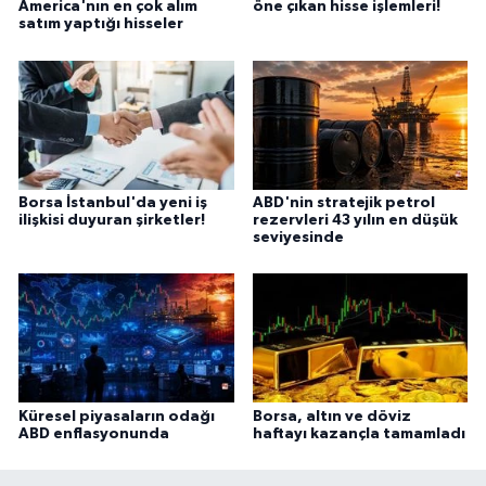
America'nın en çok alım
öne çıkan hisse işlemleri!
satım yaptığı hisseler
Borsa İstanbul'da yeni iş
ABD'nin stratejik petrol
ilişkisi duyuran şirketler!
rezervleri 43 yılın en düşük
seviyesinde
Küresel piyasaların odağı
Borsa, altın ve döviz
ABD enflasyonunda
haftayı kazançla tamamladı