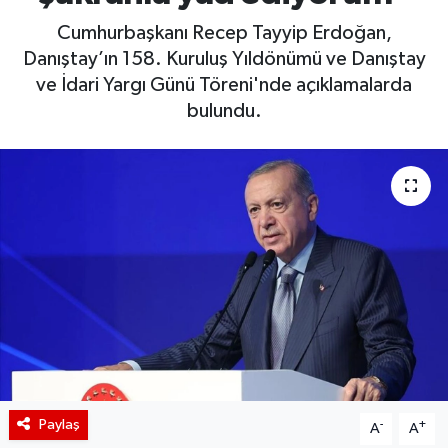
Cumhurbaşkanı Recep Tayyip Erdoğan,
BIST 100 Isı Haritası
Danıştay’ın 158. Kuruluş Yıldönümü ve Danıştay
ve İdari Yargı Günü Töreni'nde açıklamalarda
Coin Isı Haritası
bulundu.
Ekonomik Takvim
Kiripto Para Piyasası
Gizlilik Sözleşmesi
Hakkımızda
İletişim
Paylaş
-
+
A
A