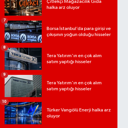
Çitlekçi Mağazacılık Gıda
halka arz oluyor
7
Borsa İstanbul’da para girişi ve
çıkışının yoğun olduğu hisseler
8
Tera Yatırım'ın en çok alım
satım yaptığı hisseler
9
Tera Yatırım'ın en çok alım
satım yaptığı hisseler
10
Türker Vangölü Enerji halka arz
oluyor