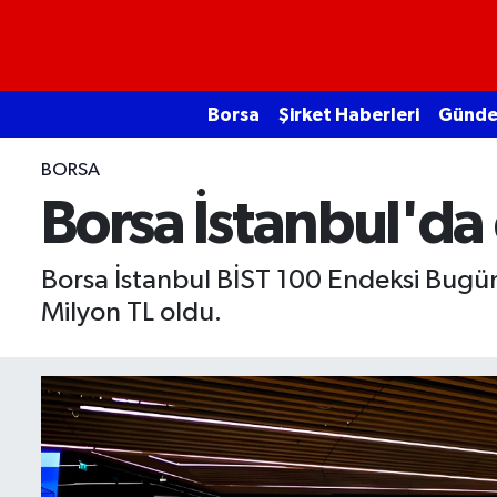
Borsa
Borsa
Şirket Haberleri
Günd
Ekonomi
BORSA
Emtia
Borsa İstanbul'da
Galeri
Borsa İstanbul BİST 100 Endeksi Bugü
Milyon TL oldu.
Gündem
Bitcoin
Şirket Haberleri
Borsa Gundem