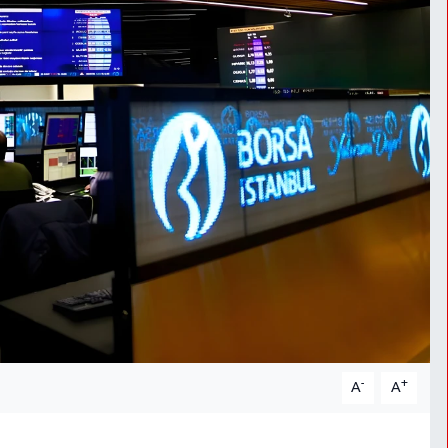
-
+
A
A