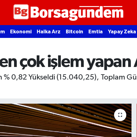
em
Ekonomi
Halka Arz
Bitcoin
Emtia
Yapay Zeka
 en çok işlem yapan
n % 0,82 Yükseldi (15.040,25), Toplam G