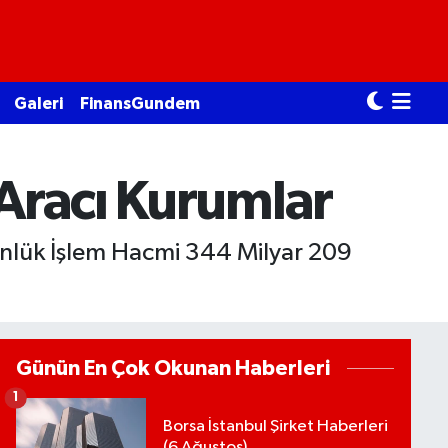
Galeri
FinansGundem
 Aracı Kurumlar
ünlük İşlem Hacmi 344 Milyar 209
Günün En Çok Okunan Haberleri
1
Borsa İstanbul Şirket Haberleri
(6 Ağustos)