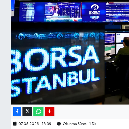
BIST 100 Isı Haritası
Coin Isı Haritası
Ekonomik Takvim
Kiripto Para Piyasası
Gizlilik Sözleşmesi
Hakkımızda
İletişim
07.05.2026 - 18:39
Okunma Süresi: 1 Dk