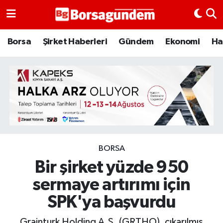
Borsa
Borsa
Şirket Haberleri
Gündem
Ekonomi
Ha
Ekonomi
Emtia
Galeri
Gündem
BORSA
Bir şirket yüzde 950
Bitcoin
sermaye artırımı için
Şirket Haberleri
SPK'ya başvurdu
Borsa Gundem
Grainturk Holding A.Ş. (GRTHO), çıkarılmış