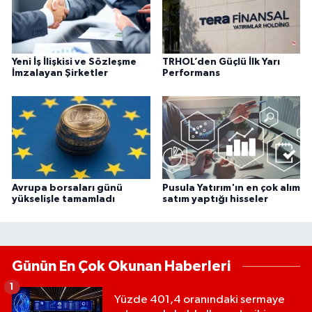
Yeni İş İlişkisi ve Sözleşme
TRHOL’den Güçlü İlk Yarı
İmzalayan Şirketler
Performans
Avrupa borsaları günü
Pusula Yatırım'ın en çok alım
yükselişle tamamladı
satım yaptığı hisseler
Günün En Çok Okunan Haberleri
1
Yüzde 401,4 oranındaki sermaye