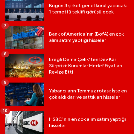
Bugün 3 şirket genel kurul yapacak:
1 temettü teklifi görüşülecek
7
Bank of America'nın (BofA) en çok
alım satım yaptığı hisseler
8
Ereğli Demir Çelik'ten Dev Kâr
Sürprizi: Kurumlar Hedef Fiyatları
Revize Etti
9
Yabancıların Temmuz rotası: İşte en
çok aldıkları ve sattıkları hisseler
10
HSBC'nin en çok alım satım yaptığı
hisseler