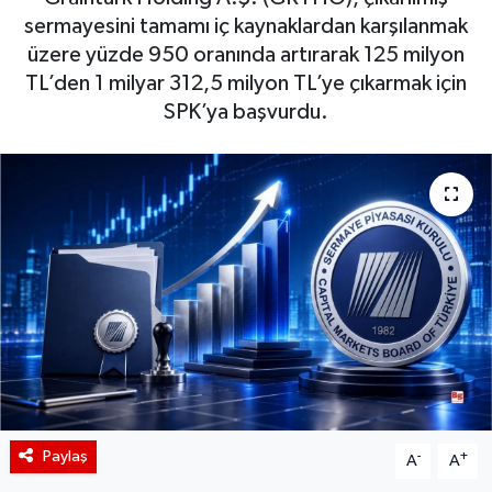
sermayesini tamamı iç kaynaklardan karşılanmak
BIST 100 Isı Haritası
üzere yüzde 950 oranında artırarak 125 milyon
TL’den 1 milyar 312,5 milyon TL’ye çıkarmak için
Coin Isı Haritası
SPK’ya başvurdu.
Ekonomik Takvim
Kiripto Para Piyasası
Gizlilik Sözleşmesi
Hakkımızda
İletişim
Paylaş
-
+
A
A