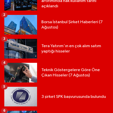
artırımında hak kullanım tarihi
açıklandı
2
Borsa İstanbul Şirket Haberleri (7
Ağustos)
3
Tera Yatırım'ın en çok alım satım
yaptığı hisseler
4
Teknik Göstergelere Göre Öne
Çıkan Hisseler (7 Ağustos)
5
3 şirket SPK başvurusunda bulundu
6