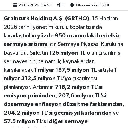
29.06.2026 - 14:53
3
Okunma Süresi: 2 Dk
Grainturk Holding A.Ş. (GRTHO)
, 15 Haziran
2026 tarihli yönetim kurulu toplantısında
kararlaştırılan
yüzde 950 oranındaki bedelsiz
sermaye artırımı
için Sermaye Piyasası Kurulu’na
başvurdu. Şirketin
125 milyon TL
olan çıkarılmış
sermayesinin, tamamı iç kaynaklardan
karşılanacak
1 milyar 187,5 milyon TL
artışla
1
milyar 312,5 milyon TL’ye
çıkarılması
planlanıyor. Artırımın
718,2 milyon TL’si
emisyon priminden
,
207,6 milyon TL’si
özsermaye enflasyon düzeltme farklarından
,
204,2 milyon TL’si geçmiş yıl kârlarından
ve
57,5 milyon TL’si diğer sermaye