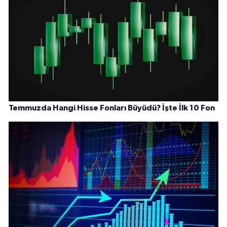
Temmuzda Hangi Hisse Fonları Büyüdü? İşte İlk 10 Fon