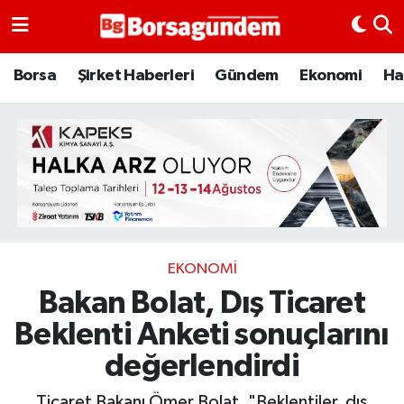
Borsa
Borsa
Şirket Haberleri
Gündem
Ekonomi
Ha
Ekonomi
Emtia
Galeri
Gündem
EKONOMI
Bakan Bolat, Dış Ticaret
Bitcoin
Beklenti Anketi sonuçlarını
Şirket Haberleri
değerlendirdi
Borsa Gundem
Ticaret Bakanı Ömer Bolat, "Beklentiler, dış