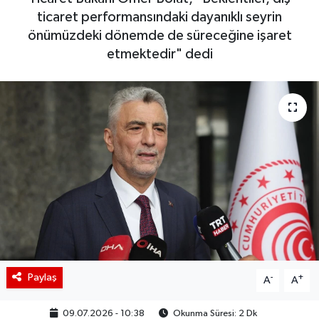
ticaret performansındaki dayanıklı seyrin
BIST 100 Isı Haritası
önümüzdeki dönemde de süreceğine işaret
etmektedir" dedi
Coin Isı Haritası
Ekonomik Takvim
Kiripto Para Piyasası
Gizlilik Sözleşmesi
Hakkımızda
İletişim
Paylaş
-
+
A
A
09.07.2026 - 10:38
Okunma Süresi: 2 Dk