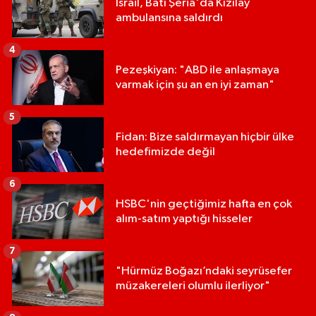
İsrail, Batı Şeria'da Kızılay
ambulansına saldırdı
4
Pezeşkiyan: "ABD ile anlaşmaya
varmak için şu an en iyi zaman"
5
Fidan: Bize saldırmayan hiçbir ülke
hedefimizde değil
6
HSBC'nin geçtiğimiz hafta en çok
alım-satım yaptığı hisseler
7
"Hürmüz Boğazı’ndaki seyrüsefer
müzakereleri olumlu ilerliyor"