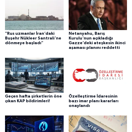
"Rus uzmanlar İran’daki
Netanyahu, Barış
Buşehr Nükleer Santrali'ne
Kurulu'nun açıkladığı
dönmeye başladı"
Gazze’deki ateşkesin ikinci
aşaması planını reddetti
Geçen hafta şirketlerin öne
Özelleştirme İdaresinin
çıkan KAP bildirimleri!
bazı imar planı kararları
onaylandı