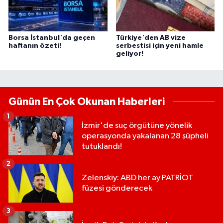
Borsa İstanbul'da geçen
Türkiye'den AB vize
haftanın özeti!
serbestisi için yeni hamle
geliyor!
Günün En Çok Okunan Haberleri
1
İzmir'de suç örgütüne yönelik
operasyonda yakalanan 28 şüpheli
tutuklandı!
2
Zelenskiy: ABD her ay PATRİOT
füzesi gönderecek
3