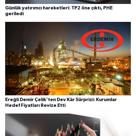
Günlük yatırımcı hareketleri: TP2 öne çıktı, PHE
geriledi
Ereğli Demir Çelik'ten Dev Kâr Sürprizi: Kurumlar
Hedef Fiyatları Revize Etti