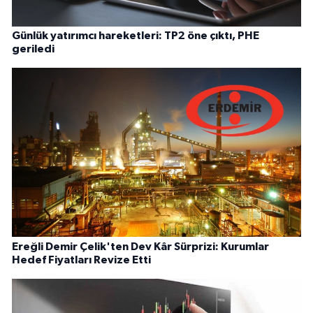
Günlük yatırımcı hareketleri: TP2 öne çıktı, PHE
geriledi
Ereğli Demir Çelik'ten Dev Kâr Sürprizi: Kurumlar
Hedef Fiyatları Revize Etti