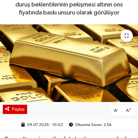
duruş beklentilerinin pekişmesi altının ons
BIST 100 Isı Haritası
fiyatında baskı unsuru olarak görülüyor
Coin Isı Haritası
Ekonomik Takvim
Kiripto Para Piyasası
Gizlilik Sözleşmesi
Hakkımızda
İletişim
Paylaş
-
+
A
A
09.07.2026 - 10:02
Okunma Süresi: 2 Dk