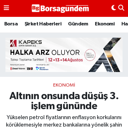
Borsa
Borsa
Şirket Haberleri
Gündem
Ekonomi
Ha
Ekonomi
Emtia
Galeri
Gündem
EKONOMI
Altının onsunda düşüş 3.
Bitcoin
işlem gününde
Şirket Haberleri
Yükselen petrol fiyatlarının enflasyon korkularını
Borsa Gundem
körüklemesiyle merkez bankalarına yönelik şahin