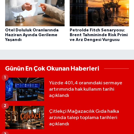
Otel Doluluk Oranlarında
Petrolde Fitch Senaryosu:
Haziran Ayında Gerileme
Brent Tahmininde Risk Primi
Yaşandı
ve Arz Dengesi Vurgusu
Günün En Çok Okunan Haberleri
1
Yüzde 401,4 oranındaki sermaye
artırımında hak kullanım tarihi
açıklandı
2
Çitlekçi Mağazacılık Gıda halka
arzında talep toplama tarihleri
açıklandı