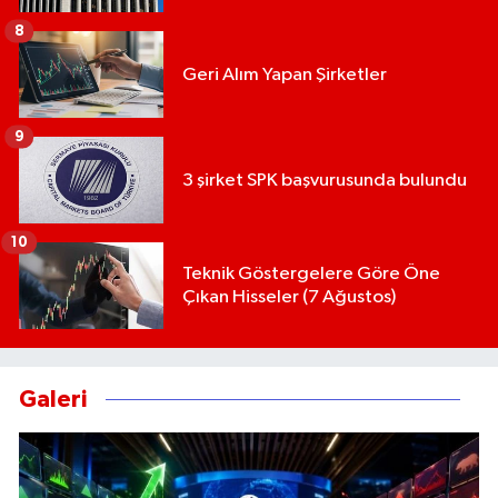
8
Geri Alım Yapan Şirketler
9
3 şirket SPK başvurusunda bulundu
10
Teknik Göstergelere Göre Öne
Çıkan Hisseler (7 Ağustos)
Galeri