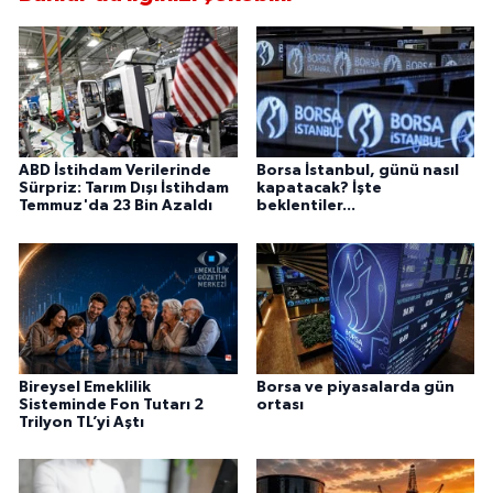
ABD İstihdam Verilerinde
Borsa İstanbul, günü nasıl
Sürpriz: Tarım Dışı İstihdam
kapatacak? İşte
Temmuz'da 23 Bin Azaldı
beklentiler...
Bireysel Emeklilik
Borsa ve piyasalarda gün
Sisteminde Fon Tutarı 2
ortası
Trilyon TL’yi Aştı