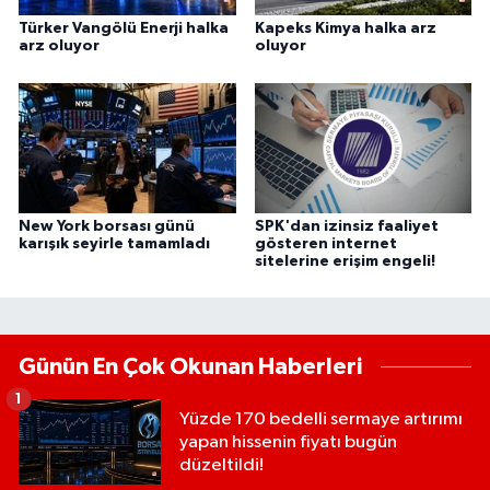
Türker Vangölü Enerji halka
Kapeks Kimya halka arz
arz oluyor
oluyor
New York borsası günü
SPK'dan izinsiz faaliyet
karışık seyirle tamamladı
gösteren internet
sitelerine erişim engeli!
Günün En Çok Okunan Haberleri
1
Yüzde 170 bedelli sermaye artırımı
yapan hissenin fiyatı bugün
düzeltildi!