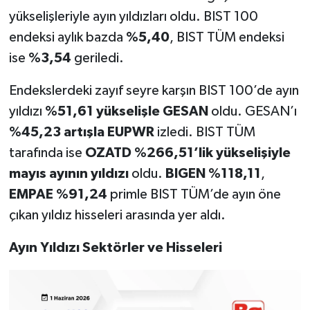
yükselişleriyle ayın yıldızları oldu. BIST 100
endeksi aylık bazda
%5,40
, BIST TÜM endeksi
ise
%3,54
geriledi.
Endekslerdeki zayıf seyre karşın BIST 100’de ayın
yıldızı
%51,61 yükselişle GESAN
oldu. GESAN’ı
%45,23 artışla EUPWR
izledi. BIST TÜM
tarafında ise
OZATD %266,51’lik yükselişiyle
mayıs ayının yıldızı
oldu.
BIGEN %118,11
,
EMPAE %91,24
primle BIST TÜM’de ayın öne
çıkan yıldız hisseleri arasında yer aldı.
Ayın Yıldızı Sektörler ve Hisseleri