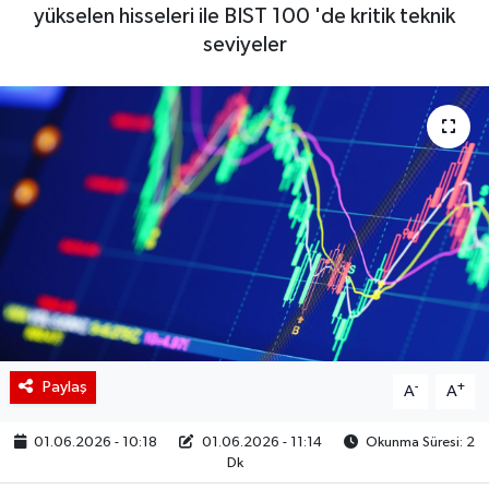
yükselen hisseleri ile BIST 100 'de kritik teknik
BIST 100 Isı Haritası
seviyeler
Coin Isı Haritası
Ekonomik Takvim
Kiripto Para Piyasası
Gizlilik Sözleşmesi
Hakkımızda
İletişim
Paylaş
-
+
A
A
01.06.2026 - 10:18
01.06.2026 - 11:14
Okunma Süresi: 2
Dk