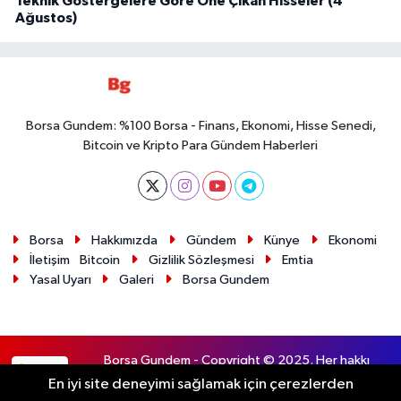
Teknik Göstergelere Göre Öne Çıkan Hisseler (4
Ağustos)
Borsa Gundem: %100 Borsa - Finans, Ekonomi, Hisse Senedi,
Bitcoin ve Kripto Para Gündem Haberleri
Borsa
Hakkımızda
Gündem
Künye
Ekonomi
İletişim
Bitcoin
Gizlilik Sözleşmesi
Emtia
Yasal Uyarı
Galeri
Borsa Gundem
Borsa Gundem - Copyright © 2025. Her hakkı
RSS
saklıdır.
En iyi site deneyimi sağlamak için çerezlerden