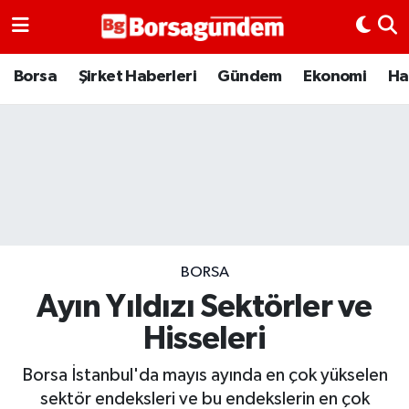
Borsa
Borsa
Şirket Haberleri
Gündem
Ekonomi
Ha
Ekonomi
Emtia
Galeri
Gündem
BORSA
Ayın Yıldızı Sektörler ve
Bitcoin
Hisseleri
Şirket Haberleri
Borsa İstanbul'da mayıs ayında en çok yükselen
Borsa Gundem
sektör endeksleri ve bu endekslerin en çok