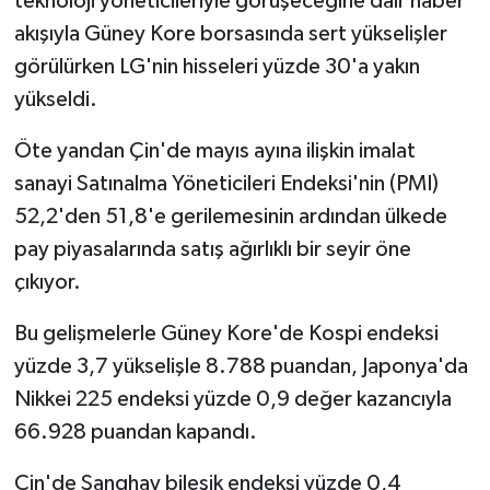
teknoloji yöneticileriyle görüşeceğine dair haber
akışıyla Güney Kore borsasında sert yükselişler
görülürken LG'nin hisseleri yüzde 30'a yakın
yükseldi.
Öte yandan Çin'de mayıs ayına ilişkin imalat
sanayi Satınalma Yöneticileri Endeksi'nin (PMI)
52,2'den 51,8'e gerilemesinin ardından ülkede
pay piyasalarında satış ağırlıklı bir seyir öne
çıkıyor.
Bu gelişmelerle Güney Kore'de Kospi endeksi
yüzde 3,7 yükselişle 8.788 puandan, Japonya'da
Nikkei 225 endeksi yüzde 0,9 değer kazancıyla
66.928 puandan kapandı.
Çin'de Şanghay bileşik endeksi yüzde 0,4