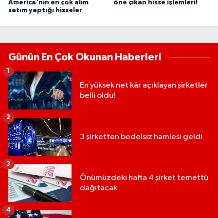
America'nın en çok alım
öne çıkan hisse işlemleri!
satım yaptığı hisseler
Günün En Çok Okunan Haberleri
1
En yüksek net kâr açıklayan şirketler
belli oldu!
2
3 şirketten bedelsiz hamlesi geldi
3
Önümüzdeki hafta 4 şirket temettü
dağıtacak
4