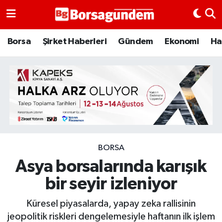
Borsa
Borsa
Şirket Haberleri
Gündem
Ekonomi
Ha
Ekonomi
Emtia
Galeri
Gündem
BORSA
Asya borsalarında karışık
Bitcoin
bir seyir izleniyor
Şirket Haberleri
Küresel piyasalarda, yapay zeka rallisinin
Borsa Gundem
jeopolitik riskleri dengelemesiyle haftanın ilk işlem