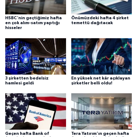
HSBC'nin geçtiğimiz hafta
Önümüzdeki hafta 4 şirket
en çok alım-satım yaptığı
temettü dağıtacak
hisseler
3 şirketten bedelsiz
En yüksek net kâr açıklayan
hamlesi geldi
şirketler belli oldu!
Geçen hafta Bank of
Tera Yatırım’ın geçen hafta