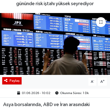
gününde risk iştahı yüksek seyrediyor
BIST 100 Isı Haritası
Coin Isı Haritası
Ekonomik Takvim
Kiripto Para Piyasası
Gizlilik Sözleşmesi
Hakkımızda
Paylaş
-
+
A
A
İletişim
01.06.2026 - 10:02
Okunma Süresi: 1 Dk
Asya borsalarında, ABD ve İran arasındaki