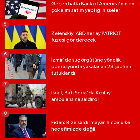
Geçen hafta Bank of America'nın en
çok alım satım yaptığı hisseler
5
Zelenskiy: ABD her ay PATRİOT
füzesi gönderecek
6
İzmir'de suç örgütüne yönelik
operasyonda yakalanan 28 şüpheli
tutuklandı!
7
İsrail, Batı Şeria'da Kızılay
ambulansına saldırdı
8
Fidan: Bize saldırmayan hiçbir ülke
hedefimizde değil