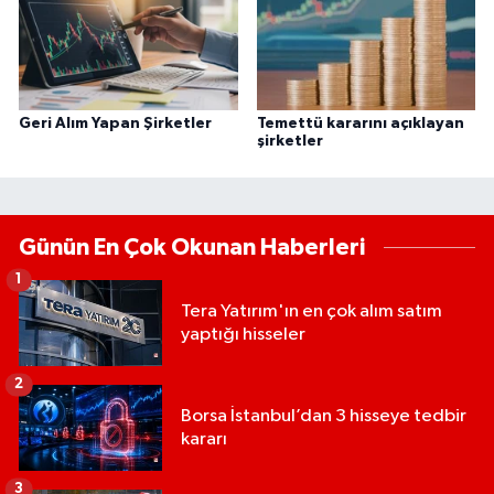
Geri Alım Yapan Şirketler
Temettü kararını açıklayan
şirketler
Günün En Çok Okunan Haberleri
1
Tera Yatırım'ın en çok alım satım
yaptığı hisseler
2
Borsa İstanbul’dan 3 hisseye tedbir
kararı
3