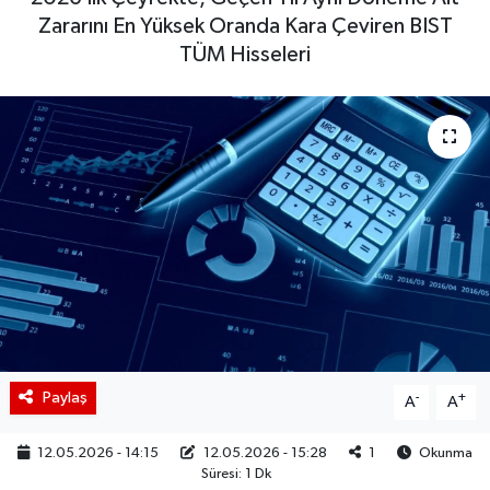
Zararını En Yüksek Oranda Kara Çeviren BIST
BIST 100 Isı Haritası
TÜM Hisseleri
Coin Isı Haritası
Ekonomik Takvim
Kiripto Para Piyasası
Gizlilik Sözleşmesi
Hakkımızda
İletişim
Paylaş
-
+
A
A
12.05.2026 - 14:15
12.05.2026 - 15:28
1
Okunma
Süresi: 1 Dk