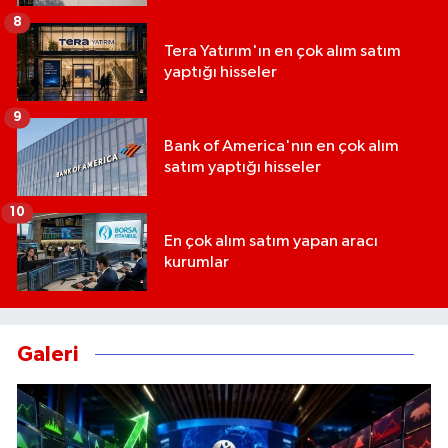
8
Tera Yatırım'ın en çok alım satım
yaptığı hisseler
9
Bank of America'nın en çok alım
satım yaptığı hisseler
10
En çok alım satım yapan aracı
kurumlar
Galeri