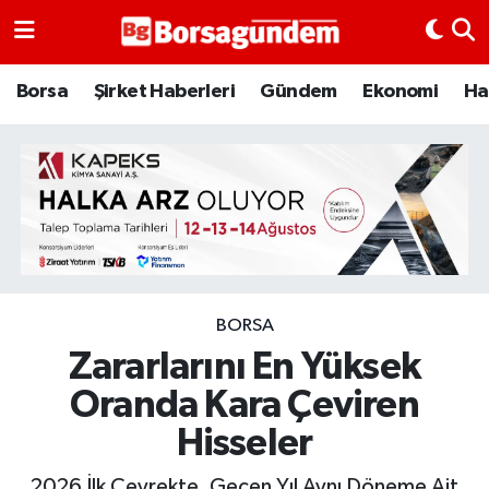
Borsa
Borsa
Şirket Haberleri
Gündem
Ekonomi
Ha
Ekonomi
Emtia
Galeri
Gündem
BORSA
Zararlarını En Yüksek
Bitcoin
Oranda Kara Çeviren
Şirket Haberleri
Hisseler
Borsa Gundem
2026 İlk Çeyrekte, Geçen Yıl Aynı Döneme Ait