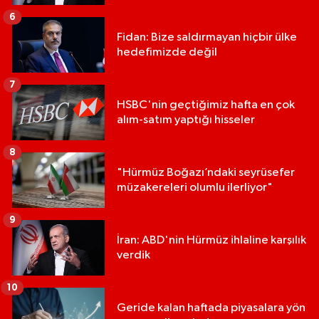
6
Fidan: Bize saldırmayan hiçbir ülke
hedefimizde değil
7
HSBC'nin geçtiğimiz hafta en çok
alım-satım yaptığı hisseler
8
"Hürmüz Boğazı’ndaki seyrüsefer
müzakereleri olumlu ilerliyor"
9
İran: ABD'nin Hürmüz ihlaline karşılık
verdik
10
Geride kalan haftada piyasalara yön