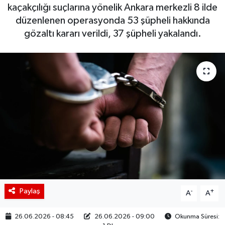
kaçakçılığı suçlarına yönelik Ankara merkezli 8 ilde
BIST 100 Isı Haritası
düzenlenen operasyonda 53 şüpheli hakkında
gözaltı kararı verildi, 37 şüpheli yakalandı.
Coin Isı Haritası
Ekonomik Takvim
Kiripto Para Piyasası
Gizlilik Sözleşmesi
Hakkımızda
İletişim
Paylaş
-
+
A
A
26.06.2026 - 08:45
26.06.2026 - 09:00
Okunma Süresi: