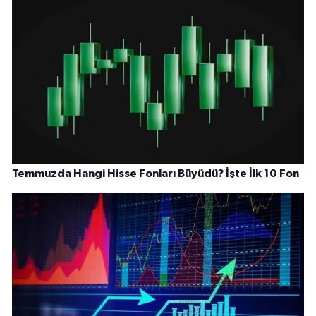
Temmuzda Hangi Hisse Fonları Büyüdü? İşte İlk 10 Fon