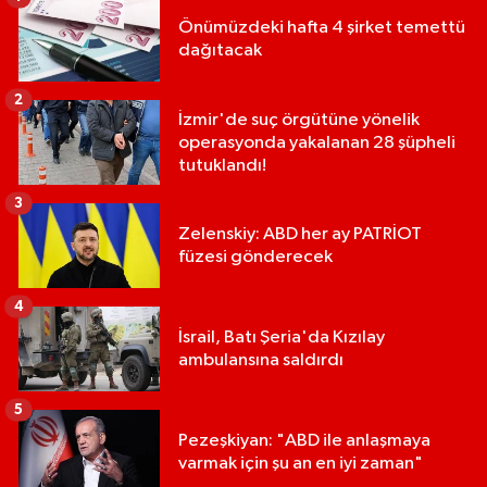
Önümüzdeki hafta 4 şirket temettü
dağıtacak
2
İzmir'de suç örgütüne yönelik
operasyonda yakalanan 28 şüpheli
tutuklandı!
3
Zelenskiy: ABD her ay PATRİOT
füzesi gönderecek
4
İsrail, Batı Şeria'da Kızılay
ambulansına saldırdı
5
Pezeşkiyan: "ABD ile anlaşmaya
varmak için şu an en iyi zaman"