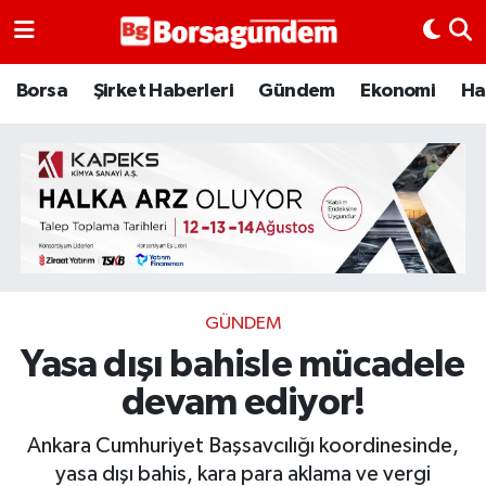
Borsa
Borsa
Şirket Haberleri
Gündem
Ekonomi
Ha
Ekonomi
Emtia
Galeri
Gündem
GÜNDEM
Yasa dışı bahisle mücadele
Bitcoin
devam ediyor!
Şirket Haberleri
Ankara Cumhuriyet Başsavcılığı koordinesinde,
Borsa Gundem
yasa dışı bahis, kara para aklama ve vergi