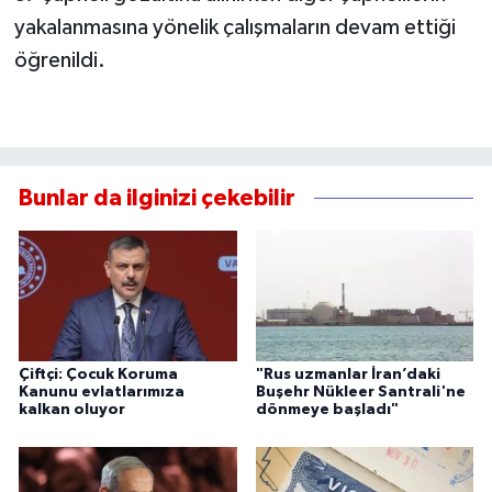
yakalanmasına yönelik çalışmaların devam ettiği
öğrenildi.
Bunlar da ilginizi çekebilir
Çiftçi: Çocuk Koruma
"Rus uzmanlar İran’daki
Kanunu evlatlarımıza
Buşehr Nükleer Santrali'ne
kalkan oluyor
dönmeye başladı"