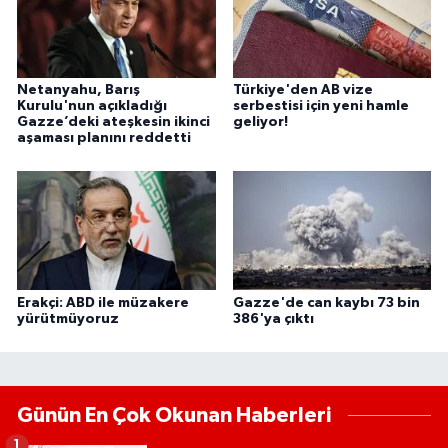
Netanyahu, Barış
Türkiye'den AB vize
Kurulu'nun açıkladığı
serbestisi için yeni hamle
Gazze’deki ateşkesin ikinci
geliyor!
aşaması planını reddetti
Erakçi: ABD ile müzakere
Gazze'de can kaybı 73 bin
yürütmüyoruz
386'ya çıktı
Günün En Çok Okunan Haberleri
1