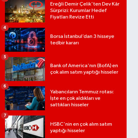
Ereğli Demir Çelik'ten Dev Kâr
Sürprizi: Kurumlar Hedef
Fiyatları Revize Etti
4
Borsa İstanbul’dan 3 hisseye
tedbir kararı
5
Bank of America'nın (BofA) en
çok alım satım yaptığı hisseler
6
Yabancıların Temmuz rotası:
İşte en çok aldıkları ve
sattıkları hisseler
7
HSBC'nin en çok alım satım
yaptığı hisseler