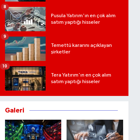
8
Pusula Yatırım'ın en çok alım
satım yaptığı hisseler
9
Temettü kararını açıklayan
şirketler
10
Tera Yatırım'ın en çok alım
satım yaptığı hisseler
Galeri