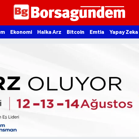
em
Ekonomi
Halka Arz
Bitcoin
Emtia
Yapay Zeka