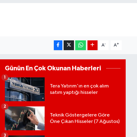
-
+
A
A
Günün En Çok Okunan Haberleri
1
Tera Yatırım'ın en çok alım
satım yaptığı hisseler
2
Teknik Göstergelere Göre
Öne Çıkan Hisseler (7 Ağustos)
3