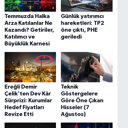
Temmuzda Halka
Günlük yatırımcı
Arza Katılanlar Ne
hareketleri: TP2
Kazandı? Getiriler,
öne çıktı, PHE
Katılımcı ve
geriledi
Büyüklük Karnesi
Ereğli Demir
Teknik
Çelik'ten Dev Kâr
Göstergelere
Sürprizi: Kurumlar
Göre Öne Çıkan
Hedef Fiyatları
Hisseler (7
Revize Etti
Ağustos)