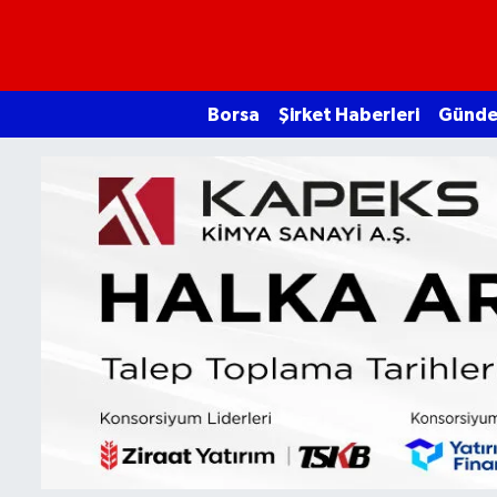
Borsa
Borsa
Şirket Haberleri
Günd
Ekonomi
Emtia
Galeri
Gündem
Bitcoin
Şirket Haberleri
Borsa Gundem