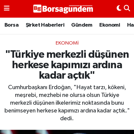
Borsa
Borsa
Şirket Haberleri
Gündem
Ekonomi
Ha
Ekonomi
EKONOMI
"Türkiye merkezli düşünen
Emtia
herkese kapımızı ardına
Galeri
kadar açtık"
Gündem
Cumhurbaşkanı Erdoğan, "Hayat tarzı, kökeni,
meşrebi, mezhebi ne olursa olsun Türkiye
Bitcoin
merkezli düşünen ilkelerimiz noktasında bunu
benimseyen herkese kapımızı ardına kadar açtık."
Şirket Haberleri
dedi.
Borsa Gundem