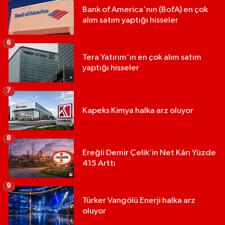
Bank of America'nın (BofA) en çok
alım satım yaptığı hisseler
6
Tera Yatırım'ın en çok alım satım
yaptığı hisseler
7
Kapeks Kimya halka arz oluyor
8
Ereğli Demir Çelik’in Net Kârı Yüzde
415 Arttı
9
Türker Vangölü Enerji halka arz
oluyor