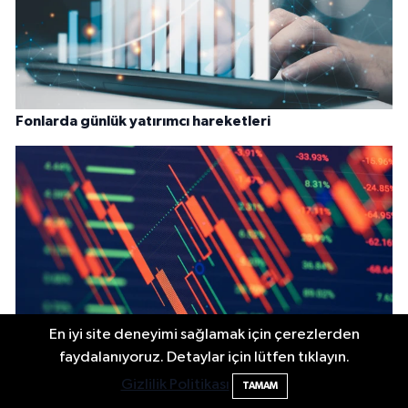
Fonlarda günlük yatırımcı hareketleri
En iyi site deneyimi sağlamak için çerezlerden
faydalanıyoruz. Detaylar için lütfen tıklayın.
Teknik Göstergelere Göre Öne Çıkan Hisseler (6
Gizlilik Politikası
TAMAM
Ağustos)