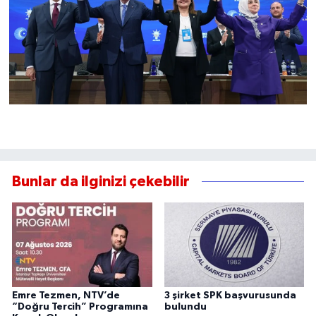
Bunlar da ilginizi çekebilir
Emre Tezmen, NTV’de
3 şirket SPK başvurusunda
“Doğru Tercih” Programına
bulundu