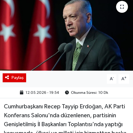
BIST 100 Isı Haritası
Coin Isı Haritası
Ekonomik Takvim
Kiripto Para Piyasası
Gizlilik Sözleşmesi
Paylaş
-
+
A
A
Hakkımızda
12.05.2026 - 19:54
Okunma Süresi: 10 Dk
İletişim
Cumhurbaşkanı Recep Tayyip Erdoğan, AK Parti
Konferans Salonu'nda düzenlenen, partisinin
Genişletilmiş İl Başkanları Toplantısı'nda yaptığı