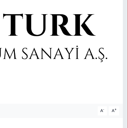
-
+
A
A