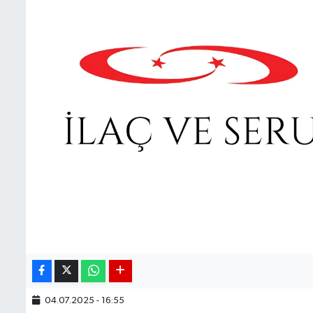
BIST 100 Isı Haritası
Coin Isı Haritası
Ekonomik Takvim
Kiripto Para Piyasası
Gizlilik Sözleşmesi
Hakkımızda
İletişim
04.07.2025 - 16:55