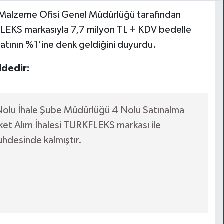
t Malzeme Ofisi Genel Müdürlüğü tarafından
FLEKS markasıyla 7,7 milyon TL + KDV bedelle
ılatının %1’ine denk geldiğini duyurdu.
ldedir:
Nolu İhale Şube Müdürlüğü 4 Nolu Satınalma
rket Alım İhalesi TURKFLEKS markası ile
hdesinde kalmıştır.