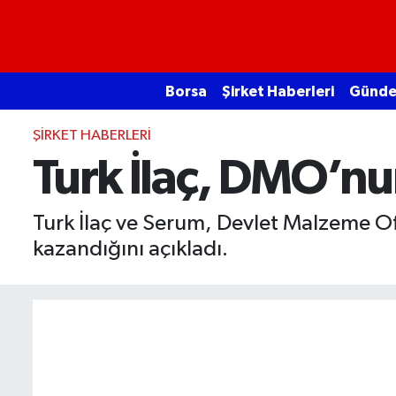
Borsa
Borsa
Şirket Haberleri
Günd
Ekonomi
ŞIRKET HABERLERI
Emtia
Turk İlaç, DMO’nu
Galeri
Turk İlaç ve Serum, Devlet Malzeme Ofi
kazandığını açıkladı.
Gündem
Bitcoin
Şirket Haberleri
Borsa Gundem