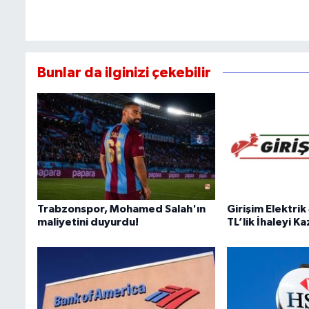
Bunlar da ilginizi çekebilir
Trabzonspor, Mohamed Salah'ın
Girişim Elektri
maliyetini duyurdu!
TL’lik İhaleyi K