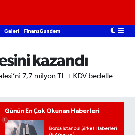
Galeri
FinansGundem
esini kazandı
alesi’ni 7,7 milyon TL + KDV bedelle
Günün En Çok Okunan Haberleri
1
Borsa İstanbul Şirket Haberleri
(6 Ağustos)