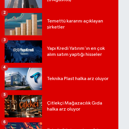
2
Temettü kararını açıklayan
şirketler
3
Yapı Kredi Yatırım'ın en çok
alım satım yaptığı hisseler
4
Teknika Plast halka arz oluyor
5
Çitlekçi Mağazacılık Gıda
halka arz oluyor
6