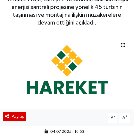
enerjisi santrali projesine yönelik 45 türbinin
BIST 100 Isı Haritası
taşınması ve montajına ilişkin müzakerelere
devam ettiğini açıkladı.
Coin Isı Haritası
Ekonomik Takvim
Kiripto Para Piyasası
Gizlilik Sözleşmesi
Hakkımızda
İletişim
Paylaş
-
+
A
A
04.07.2025 - 16:53