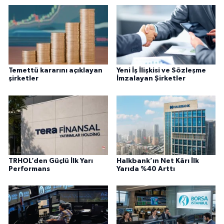
Temettü kararını açıklayan
Yeni İş İlişkisi ve Sözleşme
şirketler
İmzalayan Şirketler
TRHOL’den Güçlü İlk Yarı
Halkbank’ın Net Kârı İlk
Performans
Yarıda %40 Arttı