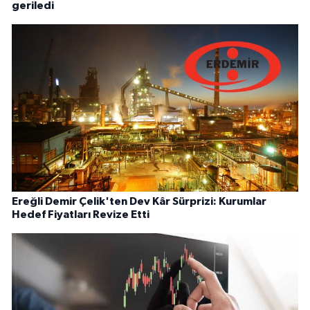
geriledi
Ereğli Demir Çelik'ten Dev Kâr Sürprizi: Kurumlar
Hedef Fiyatları Revize Etti