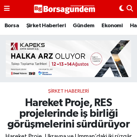
Borsa
Borsa
Şirket Haberleri
Gündem
Ekonomi
Ha
Ekonomi
Emtia
Galeri
Gündem
ŞIRKET HABERLERI
Hareket Proje, RES
Bitcoin
projelerinde iş birliği
Şirket Haberleri
görüşmelerini sürdürüyor
Borsa Gundem
Hareket Proje, Ukrayna ve Umman’daki iki rüzgâr