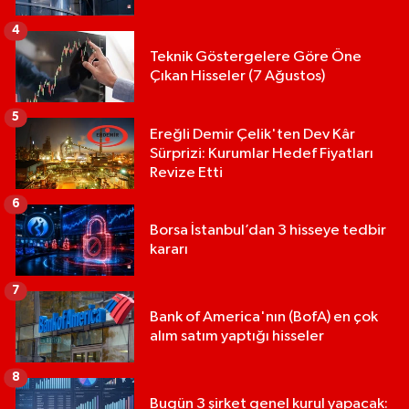
4
Teknik Göstergelere Göre Öne
Çıkan Hisseler (7 Ağustos)
5
Ereğli Demir Çelik'ten Dev Kâr
Sürprizi: Kurumlar Hedef Fiyatları
Revize Etti
6
Borsa İstanbul’dan 3 hisseye tedbir
kararı
7
Bank of America'nın (BofA) en çok
alım satım yaptığı hisseler
8
Bugün 3 şirket genel kurul yapacak: