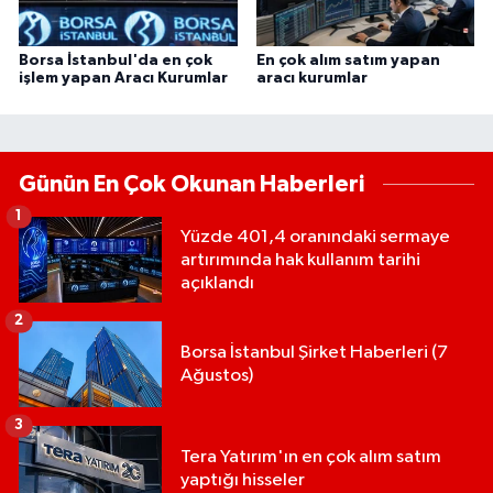
Borsa İstanbul'da en çok
En çok alım satım yapan
işlem yapan Aracı Kurumlar
aracı kurumlar
Günün En Çok Okunan Haberleri
1
Yüzde 401,4 oranındaki sermaye
artırımında hak kullanım tarihi
açıklandı
2
Borsa İstanbul Şirket Haberleri (7
Ağustos)
3
Tera Yatırım'ın en çok alım satım
yaptığı hisseler