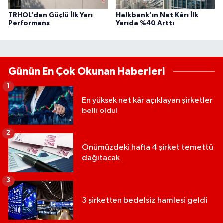
TRHOL’den Güçlü İlk Yarı
Halkbank’ın Net Kârı İlk
Performans
Yarıda %40 Arttı
Günün En Çok Okunan Haberleri
1
En yüksek net kâr açıklayan şirketler
belli oldu!
2
Önümüzdeki hafta 4 şirket temettü
dağıtacak
3
3 şirketten bedelsiz hamlesi geldi