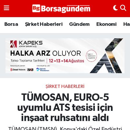
Borsa
Borsa
Şirket Haberleri
Gündem
Ekonomi
Ha
Ekonomi
Emtia
Galeri
Gündem
ŞIRKET HABERLERI
TÜMOSAN, EURO-5
Bitcoin
uyumlu ATS tesisi için
Şirket Haberleri
inşaat ruhsatını aldı
Borsa Gundem
TÜMOSAN (TMSN), Konya’daki Özel Endüstri