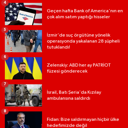
4
Geçen hafta Bank of America'nın en
çok alım satım yaptığı hisseler
5
İzmir'de suç örgütüne yönelik
operasyonda yakalanan 28 şüpheli
tutuklandı!
6
Zelenskiy: ABD her ay PATRİOT
füzesi gönderecek
7
İsrail, Batı Şeria'da Kızılay
ambulansına saldırdı
8
Fidan: Bize saldırmayan hiçbir ülke
hedefimizde değil