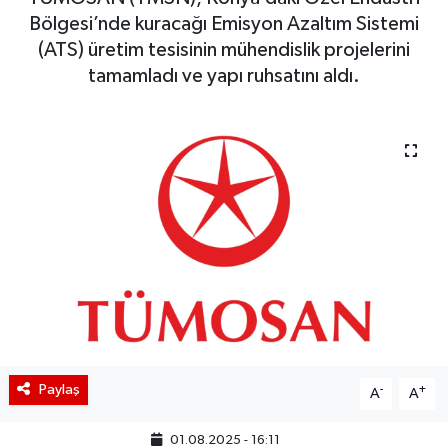
Bölgesi’nde kuracağı Emisyon Azaltım Sistemi
BIST 100 Isı Haritası
(ATS) üretim tesisinin mühendislik projelerini
tamamladı ve yapı ruhsatını aldı.
Coin Isı Haritası
Ekonomik Takvim
Kiripto Para Piyasası
Gizlilik Sözleşmesi
Hakkımızda
İletişim
Paylaş
-
+
A
A
01.08.2025 - 16:11