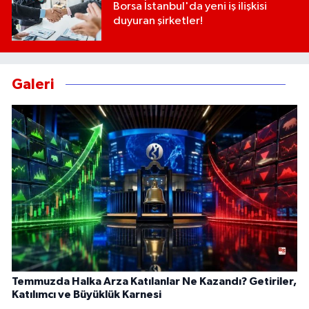
Borsa İstanbul'da yeni iş ilişkisi
duyuran şirketler!
Galeri
Temmuzda Halka Arza Katılanlar Ne Kazandı? Getiriler,
Katılımcı ve Büyüklük Karnesi