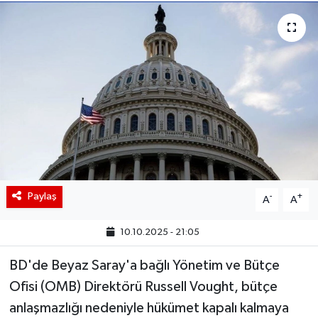
BIST 100 Isı Haritası
Coin Isı Haritası
Ekonomik Takvim
Kiripto Para Piyasası
Gizlilik Sözleşmesi
Paylaş
-
+
A
A
Hakkımızda
10.10.2025 - 21:05
İletişim
BD'de Beyaz Saray'a bağlı Yönetim ve Bütçe
Ofisi (OMB) Direktörü Russell Vought, bütçe
anlaşmazlığı nedeniyle hükümet kapalı kalmaya