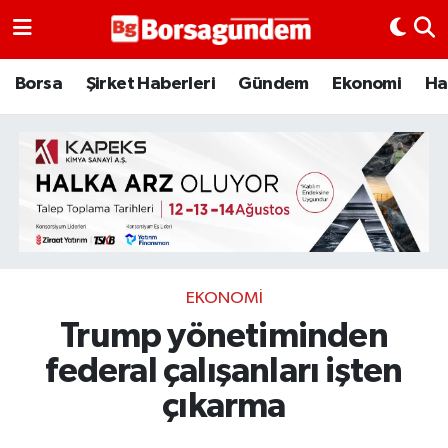
Borsa
Borsa
Şirket Haberleri
Gündem
Ekonomi
Ha
Ekonomi
Emtia
Galeri
Gündem
EKONOMI
Trump yönetiminden
Bitcoin
federal çalışanları işten
Şirket Haberleri
çıkarma
Borsa Gundem