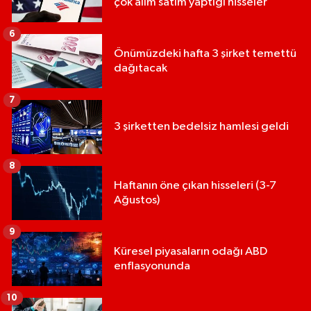
çok alım satım yaptığı hisseler
6
Önümüzdeki hafta 3 şirket temettü
dağıtacak
7
3 şirketten bedelsiz hamlesi geldi
8
Haftanın öne çıkan hisseleri (3-7
Ağustos)
9
Küresel piyasaların odağı ABD
enflasyonunda
10