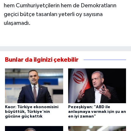
hem Cumhuriyetçilerin hem de Demokratların
geçici bütçe tasarıları yeterli oy sayısına
ulaşamadı.
Bunlar da ilginizi çekebilir
Kacır: Türkiye ekonomisini
Pezeşkiyan: "ABD ile
büyüttük, Türkiye'nin
anlaşmaya varmak için şu an
gücüne güç kattık
en iyi zaman"