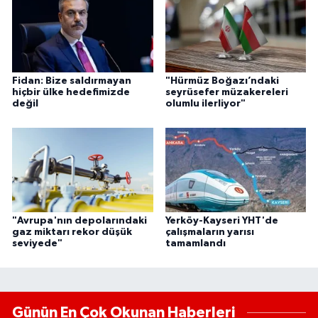
Fidan: Bize saldırmayan
"Hürmüz Boğazı’ndaki
hiçbir ülke hedefimizde
seyrüsefer müzakereleri
değil
olumlu ilerliyor"
"Avrupa'nın depolarındaki
Yerköy-Kayseri YHT'de
gaz miktarı rekor düşük
çalışmaların yarısı
seviyede"
tamamlandı
Günün En Çok Okunan Haberleri