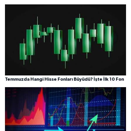
Temmuzda Hangi Hisse Fonları Büyüdü? İşte İlk 10 Fon