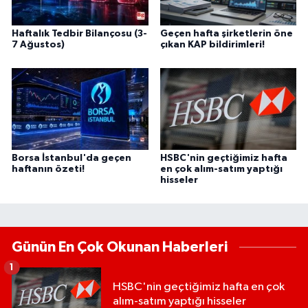
Haftalık Tedbir Bilançosu (3-
Geçen hafta şirketlerin öne
7 Ağustos)
çıkan KAP bildirimleri!
Borsa İstanbul'da geçen
HSBC'nin geçtiğimiz hafta
haftanın özeti!
en çok alım-satım yaptığı
hisseler
Günün En Çok Okunan Haberleri
1
HSBC'nin geçtiğimiz hafta en çok
alım-satım yaptığı hisseler