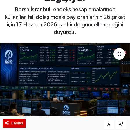
Borsa İstanbul, endeks hesaplamalarında
BIST 100 Isı Haritası
kullanılan fiili dolaşımdaki pay oranlarının 26 şirket
için 17 Haziran 2026 tarihinde güncelleneceğini
Coin Isı Haritası
duyurdu.
Ekonomik Takvim
Kiripto Para Piyasası
Gizlilik Sözleşmesi
Hakkımızda
İletişim
Paylaş
-
+
A
A