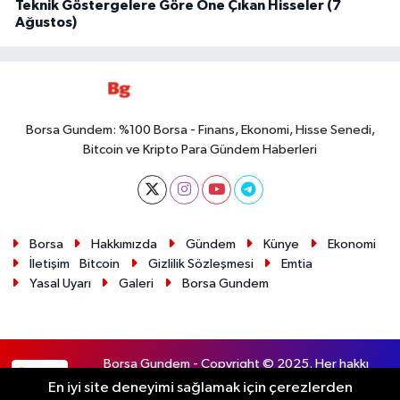
Teknik Göstergelere Göre Öne Çıkan Hisseler (7
Ağustos)
Borsa Gundem: %100 Borsa - Finans, Ekonomi, Hisse Senedi,
Bitcoin ve Kripto Para Gündem Haberleri
Borsa
Hakkımızda
Gündem
Künye
Ekonomi
İletişim
Bitcoin
Gizlilik Sözleşmesi
Emtia
Yasal Uyarı
Galeri
Borsa Gundem
Borsa Gundem - Copyright © 2025. Her hakkı
RSS
saklıdır.
En iyi site deneyimi sağlamak için çerezlerden