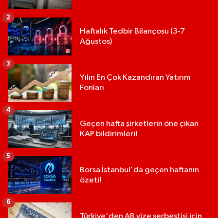
2
Haftalık Tedbir Bilançosu (3-7
Ağustos)
3
Yılın En Çok Kazandıran Yatırım
Fonları
4
Geçen hafta şirketlerin öne çıkan
KAP bildirimleri!
5
Borsa İstanbul'da geçen haftanın
özeti!
6
Türkiye'den AB vize serbestisi için