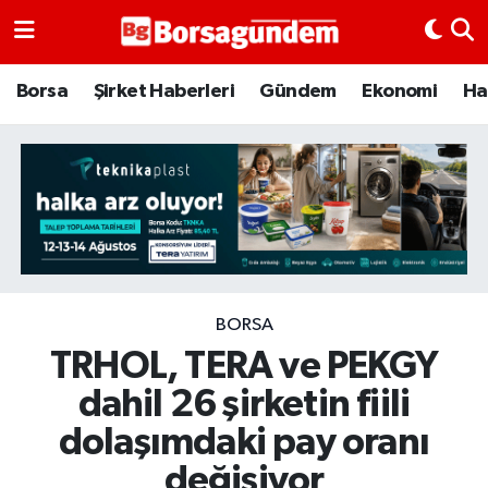
Borsa
Borsa
Şirket Haberleri
Gündem
Ekonomi
Ha
Ekonomi
Emtia
Galeri
Gündem
BORSA
TRHOL, TERA ve PEKGY
Bitcoin
dahil 26 şirketin fiili
Şirket Haberleri
dolaşımdaki pay oranı
Borsa Gundem
değişiyor