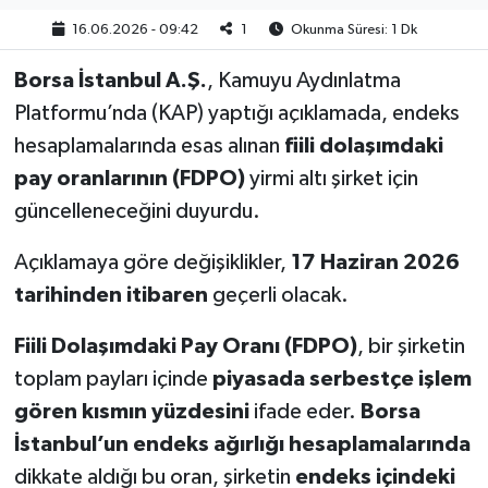
16.06.2026 - 09:42
1
Okunma Süresi: 1 Dk
Borsa İstanbul A.Ş.
, Kamuyu Aydınlatma
Platformu’nda (KAP) yaptığı açıklamada, endeks
hesaplamalarında esas alınan
fiili dolaşımdaki
pay oranlarının (FDPO)
yirmi altı şirket için
güncelleneceğini duyurdu.
Açıklamaya göre değişiklikler,
17 Haziran 2026
tarihinden itibaren
geçerli olacak.
Fiili Dolaşımdaki Pay Oranı (FDPO)
, bir şirketin
toplam payları içinde
piyasada serbestçe işlem
gören kısmın yüzdesini
ifade eder.
Borsa
İstanbul’un endeks ağırlığı hesaplamalarında
dikkate aldığı bu oran, şirketin
endeks içindeki