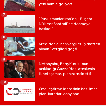
yeni hamle geliyor!
7
"Rus uzmanlar İran’daki Buşehr
Nükleer Santrali'ne dönmeye
başladı"
8
Krediden alınan vergiler "şirketten
alınan" vergileri geçti
9
Netanyahu, Barış Kurulu'nun
açıkladığı Gazze’deki ateşkesin
ikinci aşaması planını reddetti
10
Özelleştirme İdaresinin bazı imar
planı kararları onaylandı