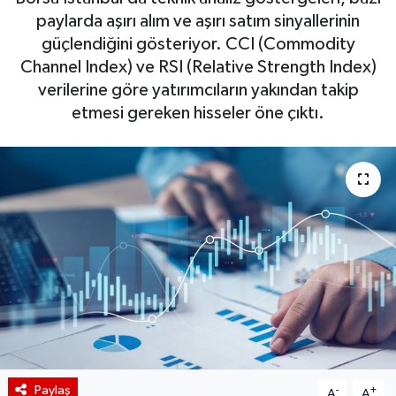
paylarda aşırı alım ve aşırı satım sinyallerinin
BIST 100 Isı Haritası
güçlendiğini gösteriyor. CCI (Commodity
Channel Index) ve RSI (Relative Strength Index)
Coin Isı Haritası
verilerine göre yatırımcıların yakından takip
etmesi gereken hisseler öne çıktı.
Ekonomik Takvim
Kiripto Para Piyasası
Gizlilik Sözleşmesi
Hakkımızda
İletişim
Paylaş
-
+
A
A