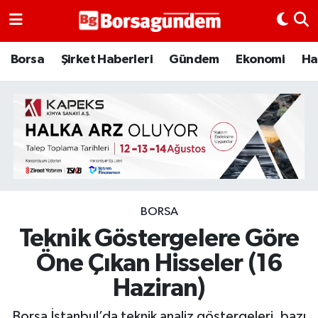
Borsa
Borsa
Şirket Haberleri
Gündem
Ekonomi
Ha
Ekonomi
Emtia
Galeri
Gündem
BORSA
Teknik Göstergelere Göre
Bitcoin
Öne Çıkan Hisseler (16
Şirket Haberleri
Haziran)
Borsa Gundem
Borsa İstanbul’da teknik analiz göstergeleri, bazı