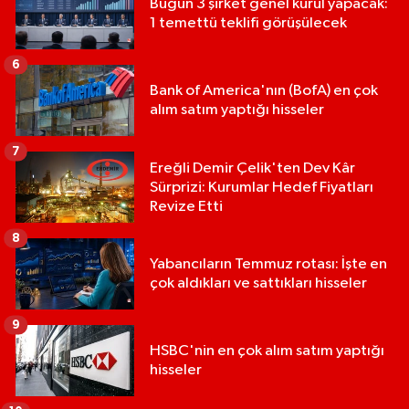
Bugün 3 şirket genel kurul yapacak:
1 temettü teklifi görüşülecek
6
Bank of America'nın (BofA) en çok
alım satım yaptığı hisseler
7
Ereğli Demir Çelik'ten Dev Kâr
Sürprizi: Kurumlar Hedef Fiyatları
Revize Etti
8
Yabancıların Temmuz rotası: İşte en
çok aldıkları ve sattıkları hisseler
9
HSBC'nin en çok alım satım yaptığı
hisseler