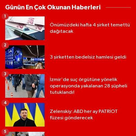
Günün En Çok Okunan Haberleri
1
Önümüzdeki hafta 4 şirket temettü
dağıtacak
2
3 şirketten bedelsiz hamlesi geldi
3
İzmir'de suç örgütüne yönelik
operasyonda yakalanan 28 şüpheli
tutuklandı!
4
Zelenskiy: ABD her ay PATRİOT
füzesi gönderecek
5