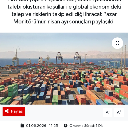
talebi oluşturan koşullar ile global ekonomideki
BIST 100 Isı Haritası
talep ve risklerin takip edildiği İhracat Pazar
Monitörü'nün nisan ayı sonuçları paylaşıldı
Coin Isı Haritası
Ekonomik Takvim
Kiripto Para Piyasası
Gizlilik Sözleşmesi
Hakkımızda
İletişim
Paylaş
-
+
A
A
01.06.2026 - 11:25
Okunma Süresi: 1 Dk