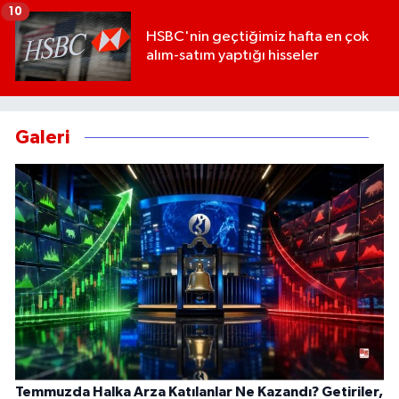
10
HSBC'nin geçtiğimiz hafta en çok
alım-satım yaptığı hisseler
Galeri
Temmuzda Halka Arza Katılanlar Ne Kazandı? Getiriler,