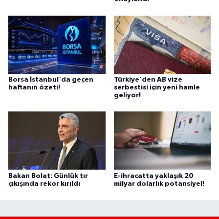
Borsa İstanbul'da geçen
Türkiye'den AB vize
haftanın özeti!
serbestisi için yeni hamle
geliyor!
Bakan Bolat: Günlük tır
E-ihracatta yaklaşık 20
çıkışında rekor kırıldı
milyar dolarlık potansiyel!