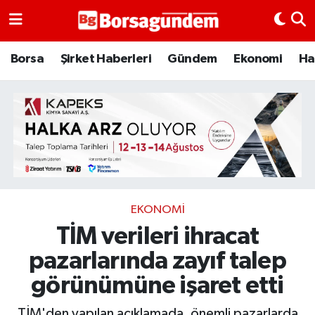
Borsa
Borsa
Şirket Haberleri
Gündem
Ekonomi
Ha
Ekonomi
Emtia
Galeri
Gündem
EKONOMI
TİM verileri ihracat
Bitcoin
pazarlarında zayıf talep
Şirket Haberleri
görünümüne işaret etti
Borsa Gundem
TİM'den yapılan açıklamada, önemli pazarlarda