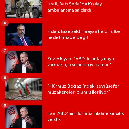
İsrail, Batı Şeria'da Kızılay
ambulansına saldırdı
6
Fidan: Bize saldırmayan hiçbir ülke
hedefimizde değil
7
Pezeşkiyan: "ABD ile anlaşmaya
varmak için şu an en iyi zaman"
8
"Hürmüz Boğazı’ndaki seyrüsefer
müzakereleri olumlu ilerliyor"
9
İran: ABD'nin Hürmüz ihlaline karşılık
verdik