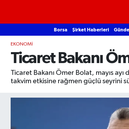
Borsa
Borsa
Şirket Haberleri
Günd
Ekonomi
EKONOMI
Emtia
Ticaret Bakanı Ömer
Galeri
Ticaret Bakanı Ömer Bolat, mayıs ayı dı
takvim etkisine rağmen güçlü seyrini s
Gündem
Bitcoin
Şirket Haberleri
Borsa Gundem