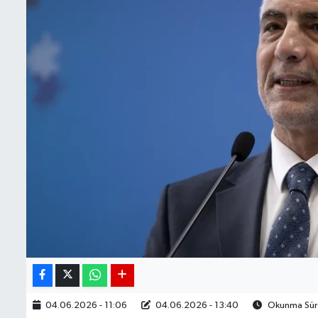
BIST 100 Isı Haritası
Coin Isı Haritası
Ekonomik Takvim
Kiripto Para Piyasası
Gizlilik Sözleşmesi
Hakkımızda
İletişim
04.06.2026 - 11:06
04.06.2026 - 13:40
Okunma Süre