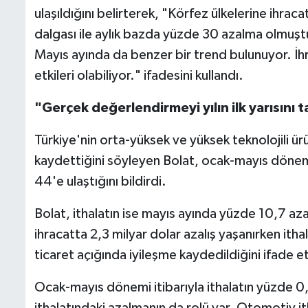
ulaşıldığını belirterek, "Körfez ülkelerine ihra
dalgası ile aylık bazda yüzde 30 azalma olmuştu
Mayıs ayında da benzer bir trend bulunuyor. İhr
etkileri olabiliyor." ifadesini kullandı.
"Gerçek değerlendirmeyi yılın ilk yarısın
Türkiye'nin orta-yüksek ve yüksek teknolojili ür
kaydettiğini söyleyen Bolat, ocak-mayıs dönem
44'e ulaştığını bildirdi.
Bolat, ithalatın ise mayıs ayında yüzde 10,7 aza
ihracatta 2,3 milyar dolar azalış yaşanırken itha
ticaret açığında iyileşme kaydedildiğini ifade et
Ocak-mayıs dönemi itibarıyla ithalatın yüzde 0,
ithalatındaki azalmanın da rolü var. Otomotiv itha