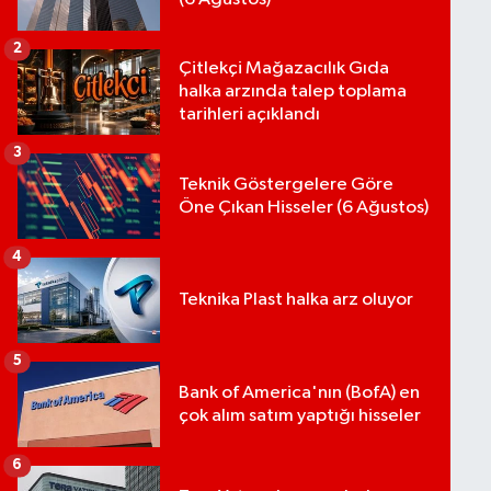
2
Çitlekçi Mağazacılık Gıda
halka arzında talep toplama
tarihleri açıklandı
3
Teknik Göstergelere Göre
Öne Çıkan Hisseler (6 Ağustos)
4
Teknika Plast halka arz oluyor
5
Bank of America'nın (BofA) en
çok alım satım yaptığı hisseler
6