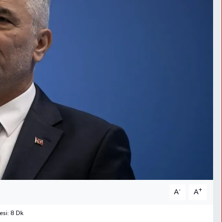
-
+
A
A
si: 8 Dk