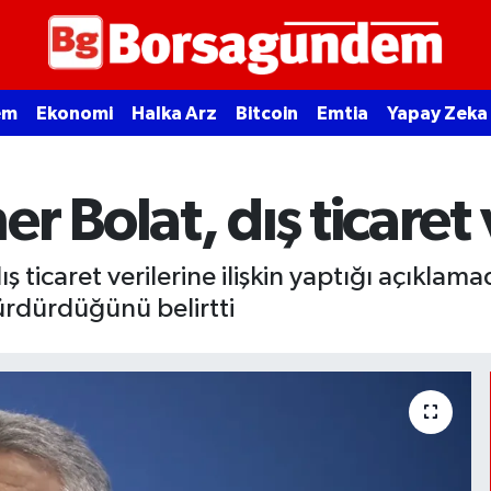
em
Ekonomi
Halka Arz
Bitcoin
Emtia
Yapay Zeka
 Bolat, dış ticaret v
ş ticaret verilerine ilişkin yaptığı açıklam
ürdürdüğünü belirtti