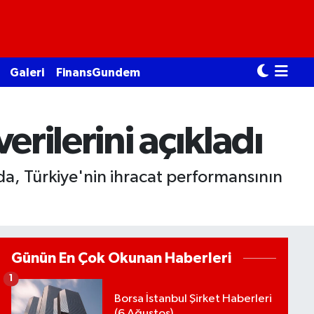
Galeri
FinansGundem
erilerini açıkladı
ada, Türkiye'nin ihracat performansının
Günün En Çok Okunan Haberleri
1
Borsa İstanbul Şirket Haberleri
(6 Ağustos)