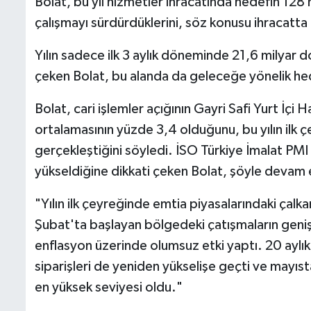
Bolat, bu yıl hizmetler ihracatında hedefin 128
çalışmayı sürdürdüklerini, söz konusu ihracatta z
Yılın sadece ilk 3 aylık döneminde 21,6 milyar d
çeken Bolat, bu alanda da geleceğe yönelik hede
Bolat, cari işlemler açığının Gayri Safi Yurt İçi 
ortalamasının yüzde 3,4 olduğunu, bu yılın ilk 
gerçekleştiğini söyledi. İSO Türkiye İmalat PM
yükseldiğine dikkati çeken Bolat, şöyle devam 
"Yılın ilk çeyreğinde emtia piyasalarındaki çalka
Şubat'ta başlayan bölgedeki çatışmaların geniş
enflasyon üzerinde olumsuz etki yaptı. 20 aylı
siparişleri de yeniden yükselişe geçti ve mayıst
en yüksek seviyesi oldu."