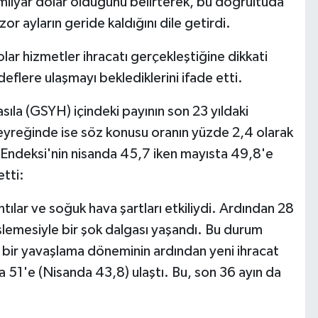
 milyar dolar olduğunu belirterek, bu doğrultuda
or ayların geride kaldığını dile getirdi.
olar hizmetler ihracatı gerçekleştiğine dikkati
flere ulaşmayı beklediklerini ifade etti.
Hasıla (GSYH) içindeki payının son 23 yıldaki
çeyreğinde ise söz konusu oranın yüzde 2,4 olarak
I Endeksi'nin nisanda 45,7 iken mayısta 49,8'e
etti:
ntılar ve soğuk hava şartları etkiliydi. Ardından 28
lemesiyle bir şok dalgası yaşandı. Bu durum
k bir yavaşlama döneminin ardından yeni ihracat
a 51'e (Nisanda 43,8) ulaştı. Bu, son 36 ayın da