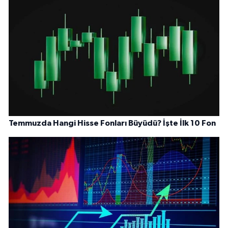
Temmuzda Hangi Hisse Fonları Büyüdü? İşte İlk 10 Fon