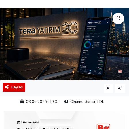
BIST 100 Isı Haritası
Coin Isı Haritası
Ekonomik Takvim
Kiripto Para Piyasası
Gizlilik Sözleşmesi
Hakkımızda
Paylaş
-
+
A
A
İletişim
03.06.2026 - 19:31
Okunma Süresi: 1 Dk