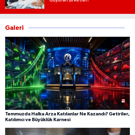
duyuran şirketler!
Galeri
Temmuzda Halka Arza Katılanlar Ne Kazandı? Getiriler,
Katılımcı ve Büyüklük Karnesi