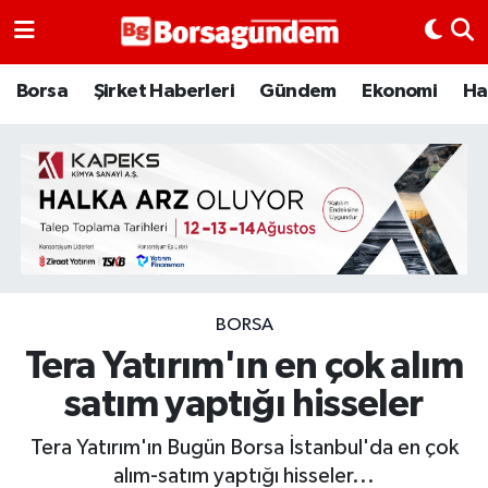
Borsa
Borsa
Şirket Haberleri
Gündem
Ekonomi
Ha
Ekonomi
Emtia
Galeri
Gündem
BORSA
Tera Yatırım'ın en çok alım
Bitcoin
satım yaptığı hisseler
Şirket Haberleri
Tera Yatırım'ın Bugün Borsa İstanbul'da en çok
Borsa Gundem
alım-satım yaptığı hisseler...