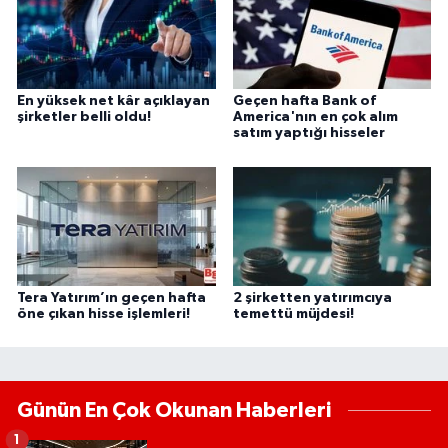
En yüksek net kâr açıklayan
Geçen hafta Bank of
şirketler belli oldu!
America'nın en çok alım
satım yaptığı hisseler
Tera Yatırım’ın geçen hafta
2 şirketten yatırımcıya
öne çıkan hisse işlemleri!
temettü müjdesi!
Günün En Çok Okunan Haberleri
1