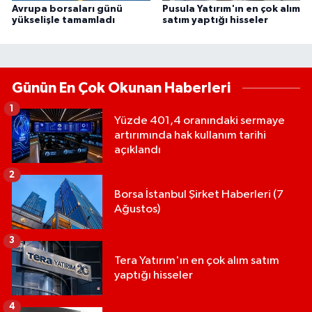
Avrupa borsaları günü
Pusula Yatırım'ın en çok alım
yükselişle tamamladı
satım yaptığı hisseler
Günün En Çok Okunan Haberleri
1
Yüzde 401,4 oranındaki sermaye
artırımında hak kullanım tarihi
açıklandı
2
Borsa İstanbul Şirket Haberleri (7
Ağustos)
3
Tera Yatırım'ın en çok alım satım
yaptığı hisseler
4