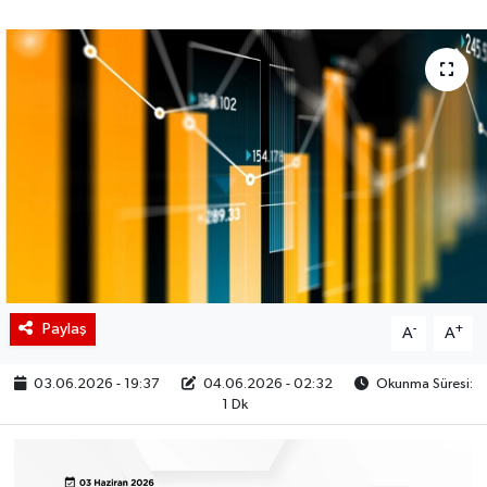
BIST 100 Isı Haritası
Coin Isı Haritası
Ekonomik Takvim
Kiripto Para Piyasası
Gizlilik Sözleşmesi
Hakkımızda
Paylaş
-
+
A
A
İletişim
03.06.2026 - 19:37
04.06.2026 - 02:32
Okunma Süresi:
1 Dk