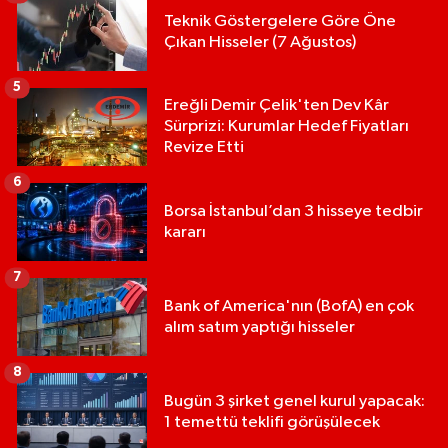
Teknik Göstergelere Göre Öne
Çıkan Hisseler (7 Ağustos)
5
Ereğli Demir Çelik'ten Dev Kâr
Sürprizi: Kurumlar Hedef Fiyatları
Revize Etti
6
Borsa İstanbul’dan 3 hisseye tedbir
kararı
7
Bank of America'nın (BofA) en çok
alım satım yaptığı hisseler
8
Bugün 3 şirket genel kurul yapacak:
1 temettü teklifi görüşülecek