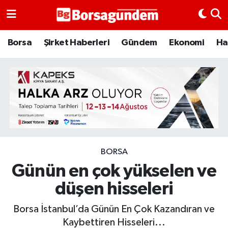
Borsa
Borsa
Şirket Haberleri
Gündem
Ekonomi
Ha
Ekonomi
Emtia
Galeri
Gündem
BORSA
Günün en çok yükselen ve
Bitcoin
düşen hisseleri
Şirket Haberleri
Borsa İstanbul’da Günün En Çok Kazandıran ve
Borsa Gundem
Kaybettiren Hisseleri...