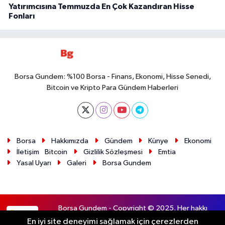
Yatırımcısına Temmuzda En Çok Kazandıran Hisse
Fonları
Borsa Gundem: %100 Borsa - Finans, Ekonomi, Hisse Senedi,
Bitcoin ve Kripto Para Gündem Haberleri
Borsa
Hakkımızda
Gündem
Künye
Ekonomi
İletişim
Bitcoin
Gizlilik Sözleşmesi
Emtia
Yasal Uyarı
Galeri
Borsa Gundem
Borsa Gundem - Copyright © 2025. Her hakkı
RSS
saklıdır.
En iyi site deneyimi sağlamak için çerezlerden