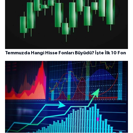
Temmuzda Hangi Hisse Fonları Büyüdü? İşte İlk 10 Fon