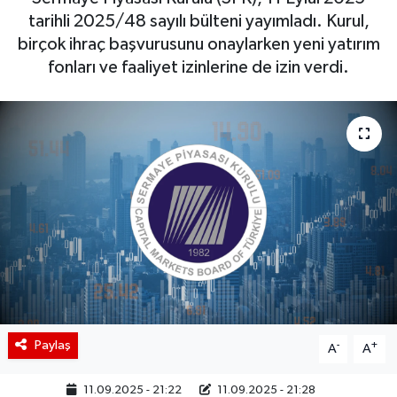
tarihli 2025/48 sayılı bülteni yayımladı. Kurul,
BIST 100 Isı Haritası
birçok ihraç başvurusunu onaylarken yeni yatırım
fonları ve faaliyet izinlerine de izin verdi.
Coin Isı Haritası
Ekonomik Takvim
Kiripto Para Piyasası
Gizlilik Sözleşmesi
Hakkımızda
İletişim
Paylaş
-
+
A
A
11.09.2025 - 21:22
11.09.2025 - 21:28