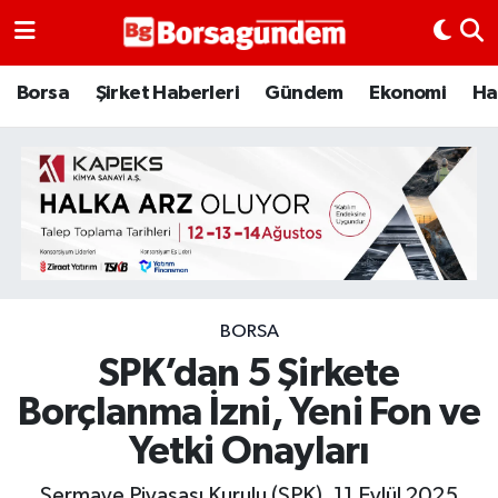
Borsa
Borsa
Şirket Haberleri
Gündem
Ekonomi
Ha
Ekonomi
Emtia
Galeri
Gündem
BORSA
SPK’dan 5 Şirkete
Bitcoin
Borçlanma İzni, Yeni Fon ve
Şirket Haberleri
Yetki Onayları
Borsa Gundem
Sermaye Piyasası Kurulu (SPK), 11 Eylül 2025