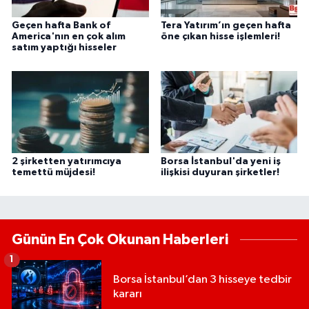
Geçen hafta Bank of
Tera Yatırım’ın geçen hafta
America'nın en çok alım
öne çıkan hisse işlemleri!
satım yaptığı hisseler
2 şirketten yatırımcıya
Borsa İstanbul'da yeni iş
temettü müjdesi!
ilişkisi duyuran şirketler!
Günün En Çok Okunan Haberleri
1
Borsa İstanbul’dan 3 hisseye tedbir
kararı