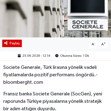
BIST 100 Isı Haritası
Coin Isı Haritası
Ekonomik Takvim
Paylaş
-
+
A
A
Kiripto Para Piyasası
25.06.2026 - 12:14
Okunma Süresi: 1 Dk
Gizlilik Sözleşmesi
Societe Generale, Türk lirasına yönelik vadeli
Hakkımızda
fiyatlamalarda pozitif performans öngördü.-
bloomberght.com
İletişim
Fransız banka Societe Generale (SocGen), yeni
raporunda Türkiye piyasalarına yönelik stratejik
bir adım attığını duyurdu.