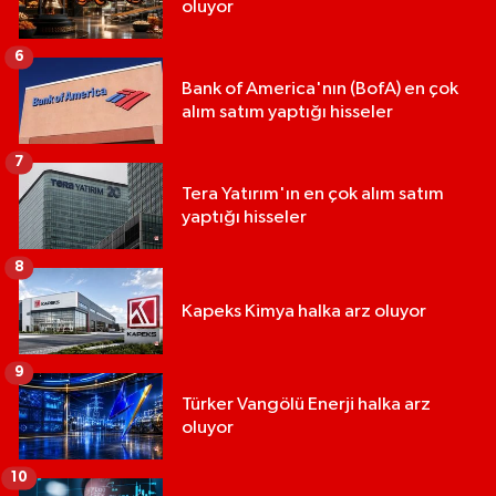
oluyor
6
Bank of America'nın (BofA) en çok
alım satım yaptığı hisseler
7
Tera Yatırım'ın en çok alım satım
yaptığı hisseler
8
Kapeks Kimya halka arz oluyor
9
Türker Vangölü Enerji halka arz
oluyor
10