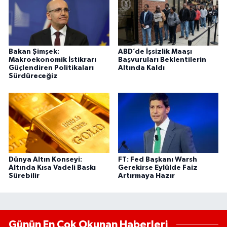
Bakan Şimşek:
ABD’de İşsizlik Maaşı
Makroekonomik İstikrarı
Başvuruları Beklentilerin
Güçlendiren Politikaları
Altında Kaldı
Sürdüreceğiz
Dünya Altın Konseyi:
FT: Fed Başkanı Warsh
Altında Kısa Vadeli Baskı
Gerekirse Eylülde Faiz
Sürebilir
Artırmaya Hazır
Günün En Çok Okunan Haberleri