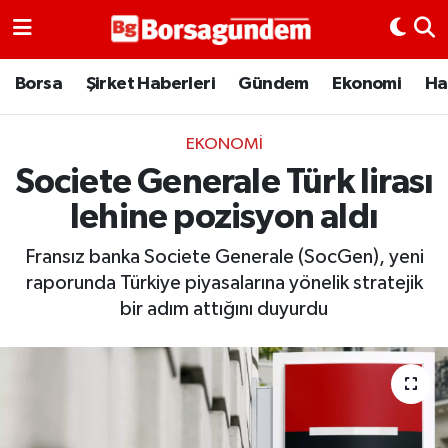
Borsa
Borsa
Şirket Haberleri
Gündem
Ekonomi
Ha
Ekonomi
EKONOMI
Societe Generale Türk lirası
Emtia
lehine pozisyon aldı
Galeri
Fransız banka Societe Generale (SocGen), yeni
Gündem
raporunda Türkiye piyasalarına yönelik stratejik
bir adım attığını duyurdu
Bitcoin
Şirket Haberleri
Borsa Gundem