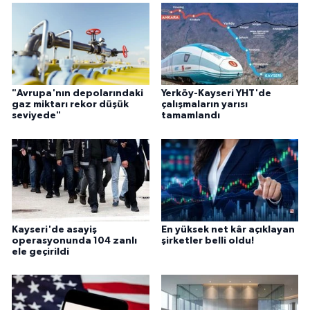
"Avrupa'nın depolarındaki
Yerköy-Kayseri YHT'de
gaz miktarı rekor düşük
çalışmaların yarısı
seviyede"
tamamlandı
Kayseri'de asayiş
En yüksek net kâr açıklayan
operasyonunda 104 zanlı
şirketler belli oldu!
ele geçirildi