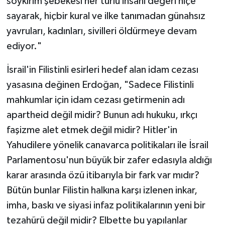
soykırım şebekesi her türlü insani değeri hiçe
sayarak, hiçbir kural ve ilke tanımadan günahsız
yavruları, kadınları, sivilleri öldürmeye devam
ediyor."
İsrail'in Filistinli esirleri hedef alan idam cezası
yasasına değinen Erdoğan, "Sadece Filistinli
mahkumlar için idam cezası getirmenin adı
apartheid değil midir? Bunun adı hukuku, ırkçı
faşizme alet etmek değil midir? Hitler'in
Yahudilere yönelik canavarca politikaları ile İsrail
Parlamentosu'nun büyük bir zafer edasıyla aldığı
karar arasında özü itibarıyla bir fark var mıdır?
Bütün bunlar Filistin halkına karşı izlenen inkar,
imha, baskı ve siyasi infaz politikalarının yeni bir
tezahürü değil midir? Elbette bu yapılanlar