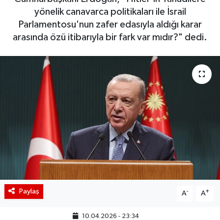
yönelik canavarca politikaları ile İsrail
BIST 100 Isı Haritası
Parlamentosu'nun zafer edasıyla aldığı karar
arasında özü itibarıyla bir fark var mıdır?" dedi.
Coin Isı Haritası
Ekonomik Takvim
Kiripto Para Piyasası
Gizlilik Sözleşmesi
Hakkımızda
İletişim
Paylaş
-
+
A
A
10.04.2026 - 23:34