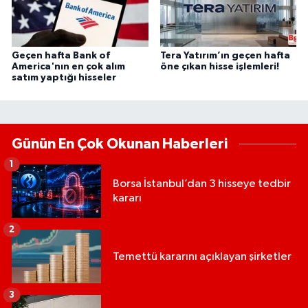
Geçen hafta Bank of
Tera Yatırım’ın geçen hafta
America'nın en çok alım
öne çıkan hisse işlemleri!
satım yaptığı hisseler
Günün En Çok Okunan Haberleri
1
Borsa İstanbul’dan 3 hisseye tedbir
kararı
2
Temettü kararını açıklayan şirketler
3