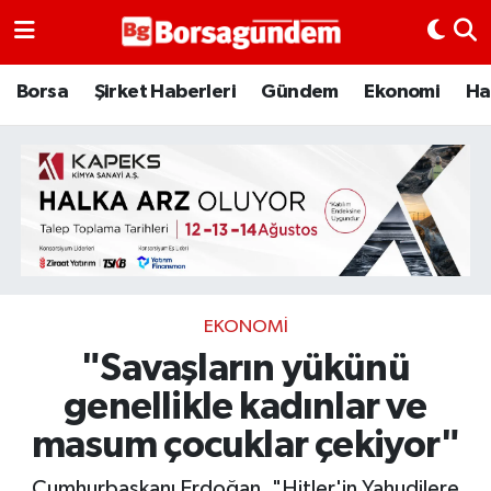
Borsa
Borsa
Şirket Haberleri
Gündem
Ekonomi
Ha
Ekonomi
Emtia
Galeri
Gündem
EKONOMI
"Savaşların yükünü
Bitcoin
genellikle kadınlar ve
Şirket Haberleri
masum çocuklar çekiyor"
Borsa Gundem
Cumhurbaşkanı Erdoğan, "Hitler'in Yahudilere