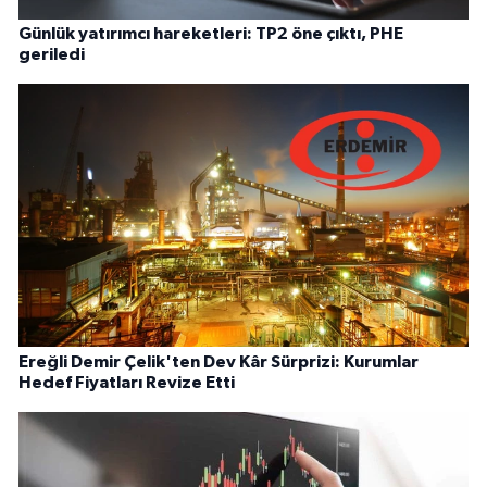
Günlük yatırımcı hareketleri: TP2 öne çıktı, PHE
geriledi
Ereğli Demir Çelik'ten Dev Kâr Sürprizi: Kurumlar
Hedef Fiyatları Revize Etti