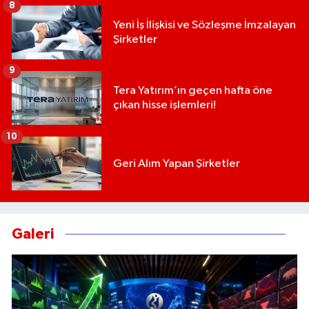
8
Yeni İş İlişkisi ve Sözleşme İmzalayan
Şirketler
9
Tera Yatırım’ın geçen hafta öne
çıkan hisse işlemleri!
10
Geri Alım Yapan Şirketler
Galeri