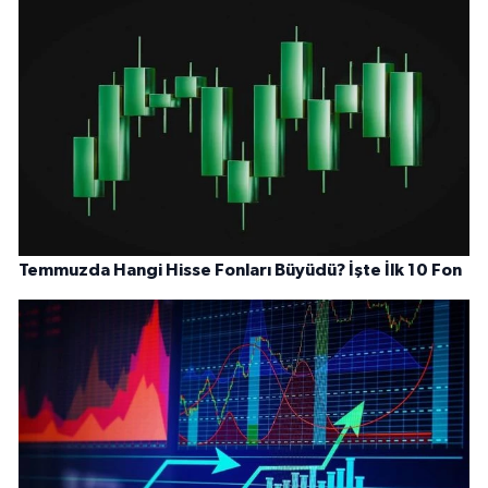
Temmuzda Hangi Hisse Fonları Büyüdü? İşte İlk 10 Fon