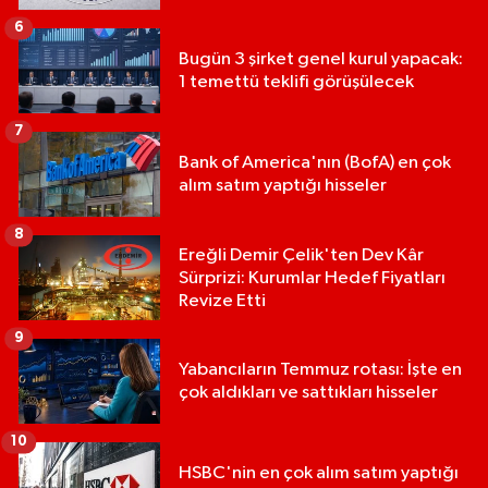
6
Bugün 3 şirket genel kurul yapacak:
1 temettü teklifi görüşülecek
7
Bank of America'nın (BofA) en çok
alım satım yaptığı hisseler
8
Ereğli Demir Çelik'ten Dev Kâr
Sürprizi: Kurumlar Hedef Fiyatları
Revize Etti
9
Yabancıların Temmuz rotası: İşte en
çok aldıkları ve sattıkları hisseler
10
HSBC'nin en çok alım satım yaptığı