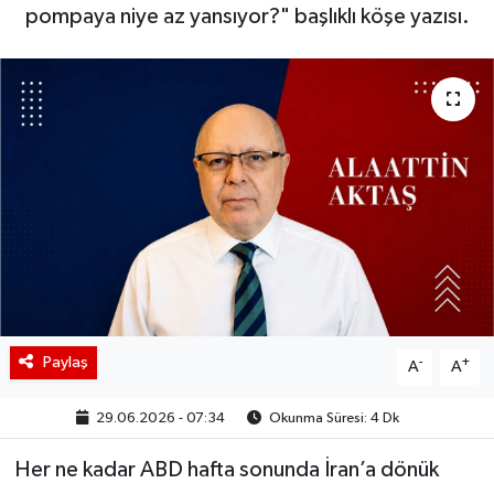
pompaya niye az yansıyor?" başlıklı köşe yazısı.
BIST 100 Isı Haritası
Coin Isı Haritası
Ekonomik Takvim
Kiripto Para Piyasası
Gizlilik Sözleşmesi
Hakkımızda
Paylaş
-
+
A
A
İletişim
29.06.2026 - 07:34
Okunma Süresi: 4 Dk
Her ne kadar ABD hafta sonunda İran’a dönük