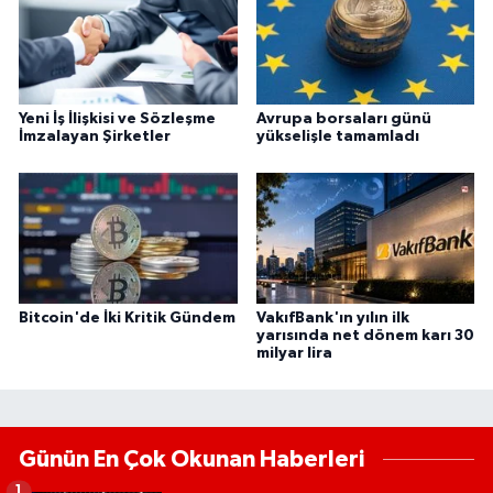
Yeni İş İlişkisi ve Sözleşme
Avrupa borsaları günü
İmzalayan Şirketler
yükselişle tamamladı
Bitcoin'de İki Kritik Gündem
VakıfBank'ın yılın ilk
yarısında net dönem karı 30
milyar lira
Günün En Çok Okunan Haberleri
1