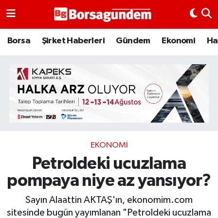
Borsa
Borsa
Şirket Haberleri
Gündem
Ekonomi
Ha
Ekonomi
Emtia
Galeri
Gündem
EKONOMI
Petroldeki ucuzlama
Bitcoin
pompaya niye az yansıyor?
Şirket Haberleri
Sayın Alaattin AKTAŞ'ın, ekonomim.com
Borsa Gundem
sitesinde bugün yayımlanan "Petroldeki ucuzlama