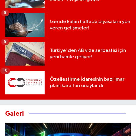
8
Geride kalan haftada piyasalara yön
veren gelişmeler!
9
Türkiye'den AB vize serbestisi için
yeni hamle geliyor!
10
Özelleştirme İdaresinin bazı imar
planı kararları onaylandı
Galeri