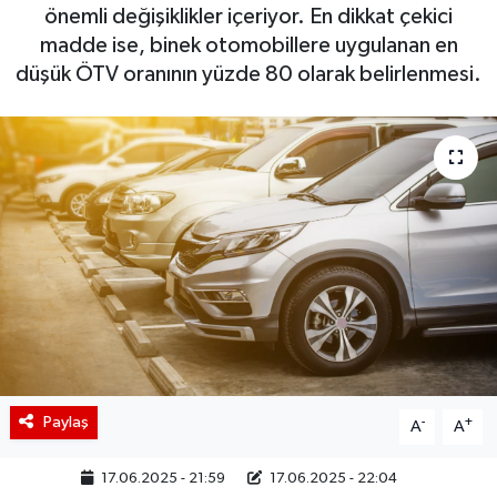
önemli değişiklikler içeriyor. En dikkat çekici
BIST 100 Isı Haritası
madde ise, binek otomobillere uygulanan en
düşük ÖTV oranının yüzde 80 olarak belirlenmesi.
Coin Isı Haritası
Ekonomik Takvim
Kiripto Para Piyasası
Gizlilik Sözleşmesi
Hakkımızda
İletişim
Paylaş
-
+
A
A
17.06.2025 - 21:59
17.06.2025 - 22:04