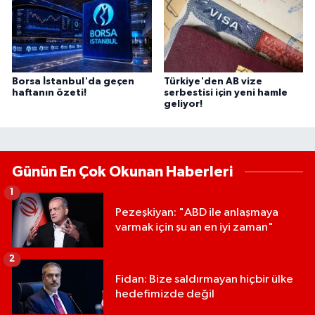
Borsa İstanbul'da geçen
Türkiye'den AB vize
haftanın özeti!
serbestisi için yeni hamle
geliyor!
Günün En Çok Okunan Haberleri
1
Pezeşkiyan: "ABD ile anlaşmaya
varmak için şu an en iyi zaman"
2
Fidan: Bize saldırmayan hiçbir ülke
hedefimizde değil