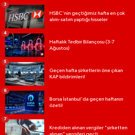
3
HSBC'nin geçtiğimiz hafta en çok
alım-satım yaptığı hisseler
4
Haftalık Tedbir Bilançosu (3-7
Ağustos)
5
Geçen hafta şirketlerin öne çıkan
KAP bildirimleri!
6
Borsa İstanbul'da geçen haftanın
özeti!
7
Krediden alınan vergiler "şirketten
alınan" vergileri geçti