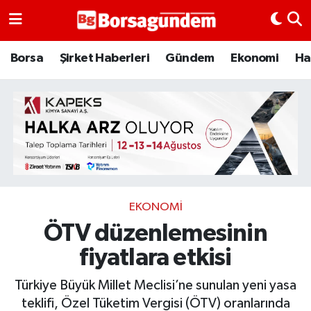
Borsa
Borsa
Şirket Haberleri
Gündem
Ekonomi
Ha
Ekonomi
Emtia
Galeri
Gündem
EKONOMI
ÖTV düzenlemesinin
Bitcoin
fiyatlara etkisi
Şirket Haberleri
Türkiye Büyük Millet Meclisi’ne sunulan yeni yasa
Borsa Gundem
teklifi, Özel Tüketim Vergisi (ÖTV) oranlarında