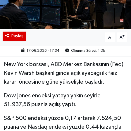
BIST 100 Isı Haritası
Coin Isı Haritası
Paylaş
-
+
A
A
Ekonomik Takvim
17.06.2026 - 17:34
Okunma Süresi: 1 Dk
Kiripto Para Piyasası
New York borsası, ABD Merkez Bankasının (Fed)
Gizlilik Sözleşmesi
Kevin Warsh başkanlığında açıklayacağı ilk faiz
kararı öncesinde güne yükselişle başladı.
Hakkımızda
Dow Jones endeksi yataya yakın seyirle
İletişim
51.937,56 puanla açılış yaptı.
S&P 500 endeksi yüzde 0,17 artarak 7.524,50
puana ve Nasdaq endeksi yüzde 0,44 kazançla