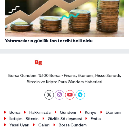
Yatırımcıların günlük fon tercihi belli oldu
Borsa Gundem: %100 Borsa - Finans, Ekonomi, Hisse Senedi,
Bitcoin ve Kripto Para Gündem Haberleri
Borsa
Hakkımızda
Gündem
Künye
Ekonomi
İletişim
Bitcoin
Gizlilik Sözleşmesi
Emtia
Yasal Uyarı
Galeri
Borsa Gundem