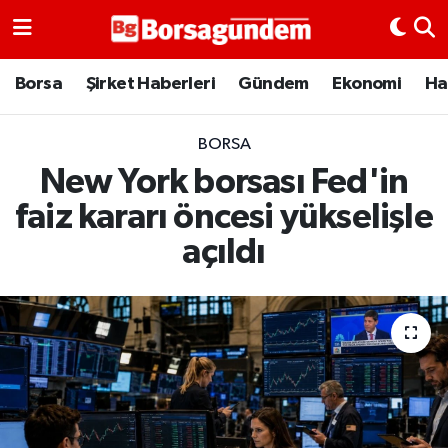
Borsa
Borsa
Şirket Haberleri
Gündem
Ekonomi
Ha
Ekonomi
BORSA
New York borsası Fed'in
Emtia
faiz kararı öncesi yükselişle
Galeri
açıldı
Gündem
Bitcoin
Şirket Haberleri
Borsa Gundem