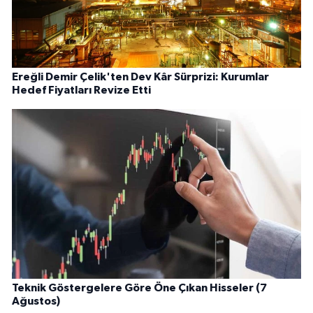
Ereğli Demir Çelik'ten Dev Kâr Sürprizi: Kurumlar
Hedef Fiyatları Revize Etti
Teknik Göstergelere Göre Öne Çıkan Hisseler (7
Ağustos)