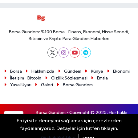
Borsa Gundem: %100 Borsa - Finans, Ekonomi, Hisse Senedi,
Bitcoin ve Kripto Para Gündem Haberleri
Borsa
Hakkımızda
Gündem
Künye
Ekonomi
İletişim
Bitcoin
Gizlilik Sözleşmesi
Emtia
Yasal Uyarı
Galeri
Borsa Gundem
Borsa Gundem - Copyright © 2025. Her hakkı
RSS
saklıdır.
En iyi site deneyimi sağlamak için çerezlerden
faydalanıyoruz. Detaylar için lütfen tıklayın.
Haber Yazılımı:
TE Bilişim
Gizlilik Politikası