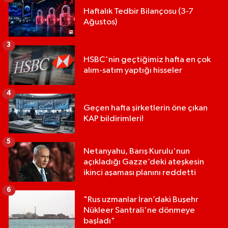
Haftalık Tedbir Bilançosu (3-7
Ağustos)
3
HSBC'nin geçtiğimiz hafta en çok
alım-satım yaptığı hisseler
4
Geçen hafta şirketlerin öne çıkan
KAP bildirimleri!
5
Netanyahu, Barış Kurulu'nun
açıkladığı Gazze’deki ateşkesin
ikinci aşaması planını reddetti
6
"Rus uzmanlar İran’daki Buşehr
Nükleer Santrali'ne dönmeye
başladı"