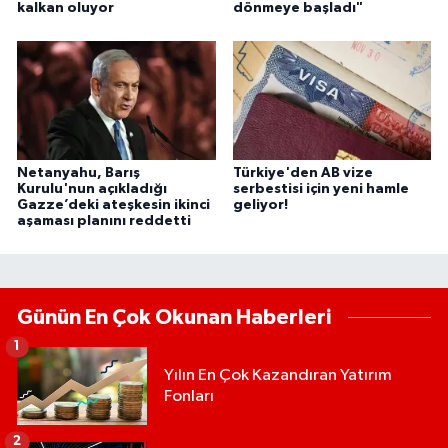
kalkan oluyor
dönmeye başladı"
Netanyahu, Barış
Türkiye'den AB vize
Kurulu'nun açıkladığı
serbestisi için yeni hamle
Gazze’deki ateşkesin ikinci
geliyor!
aşaması planını reddetti
Günün En Çok Okunan Haberleri
1
Yılın En Çok Kazandıran Yatırım
Fonları
2