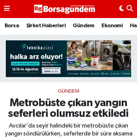
Borsa
Borsa
Şirket Haberleri
Gündem
Ekonomi
Ha
Ekonomi
Emtia
Galeri
Gündem
GÜNDEM
Metrobüste çıkan yangın
Bitcoin
seferleri olumsuz etkiledi
Şirket Haberleri
Avcılar'da seyir halindeki bir metrobüste çıkan
Borsa Gundem
yangın söndürülürken, seferlerde bir süre aksama