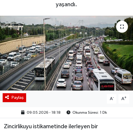
yaşandı.
BIST 100 Isı Haritası
Coin Isı Haritası
Ekonomik Takvim
Kiripto Para Piyasası
Gizlilik Sözleşmesi
Hakkımızda
Paylaş
-
+
A
A
İletişim
09.05.2026 - 18:18
Okunma Süresi: 1 Dk
Zincirlikuyu istikametinde ilerleyen bir