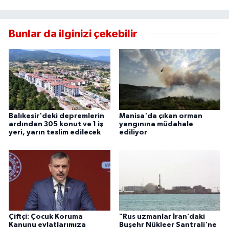
Bunlar da ilginizi çekebilir
Balıkesir'deki depremlerin
Manisa'da çıkan orman
ardından 305 konut ve 1 iş
yangınına müdahale
yeri, yarın teslim edilecek
ediliyor
Çiftçi: Çocuk Koruma
"Rus uzmanlar İran’daki
Kanunu evlatlarımıza
Buşehr Nükleer Santrali'ne