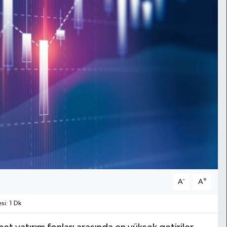
-
+
A
A
i: 1 Dk