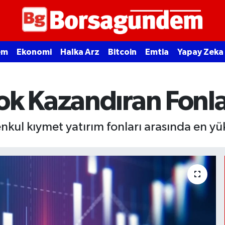
em
Ekonomi
Halka Arz
Bitcoin
Emtia
Yapay Zeka
ok Kazandıran Fonla
ul kıymet yatırım fonları arasında en yük