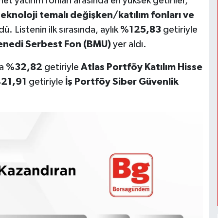
 yatırım fonları arasında en yüksek getiriler,
teknoloji temalı değişken/katılım fonları ve
ü. Listenin ilk sırasında, aylık
%125,83
getiriyle
 Senedi Serbest Fon (BMU)
yer aldı.
ta
%32,82
getiriyle
Atlas Portföy Katılım Hisse
21,91
getiriyle
İş Portföy Siber Güvenlik