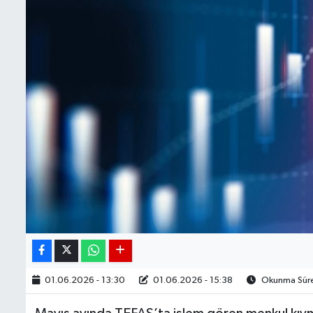
BIST 100 Isı Haritası
Coin Isı Haritası
Ekonomik Takvim
Kiripto Para Piyasası
Gizlilik Sözleşmesi
Hakkımızda
İletişim
01.06.2026 - 13:30
01.06.2026 - 15:38
Okunma Süres