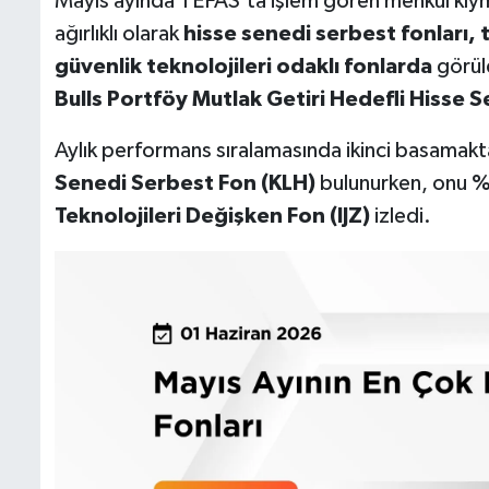
Mayıs ayında TEFAS’ta işlem gören menkul kıymet
ağırlıklı olarak
hisse senedi serbest fonları, 
güvenlik teknolojileri odaklı fonlarda
görüld
Bulls Portföy Mutlak Getiri Hedefli Hisse
Aylık performans sıralamasında ikinci basamak
Senedi Serbest Fon (KLH)
bulunurken, onu
%
Teknolojileri Değişken Fon (IJZ)
izledi.