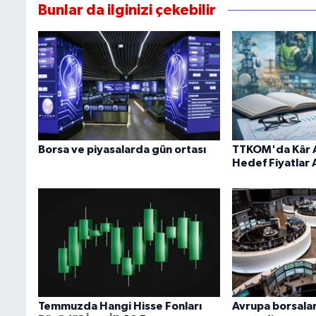
Bunlar da ilginizi çekebilir
Borsa ve piyasalarda gün ortası
TTKOM'da Kâr Ar
Hedef Fiyatlar 
Temmuzda Hangi Hisse Fonları
Avrupa borsaları