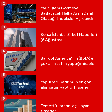
2
Yarın İşlem Görmeye
Başlayacak Halka Arzın Dahil
Olacağı Endeksler Açıklandı
3
Borsa İstanbul Şirket Haberleri
(6 Ağustos)
4
Bank of America'nın (BofA) en
çok alım satım yaptığı hisseler
5
Yapı Kredi Yatırım'ın en çok
alım satım yaptığı hisseler
6
Temettü kararını açıklayan
şirketler