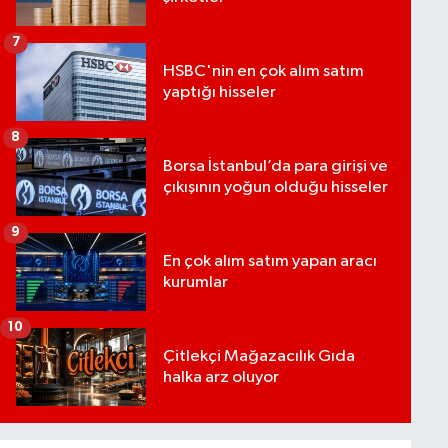
7
HSBC'nin en çok alım satım
yaptığı hisseler
8
Borsa İstanbul’da para girişi ve
çıkışının yoğun olduğu hisseler
9
En çok alım satım yapan aracı
kurumlar
10
Çitlekçi Mağazacılık Gıda
halka arz oluyor