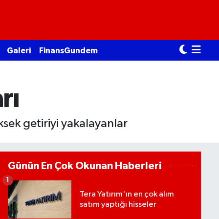
Galeri
FinansGundem
rı
sek getiriyi yakalayanlar
Günün En Çok Okunan Haberleri
1
Tera Yatırım'ın en çok alım
satım yaptığı hisseler