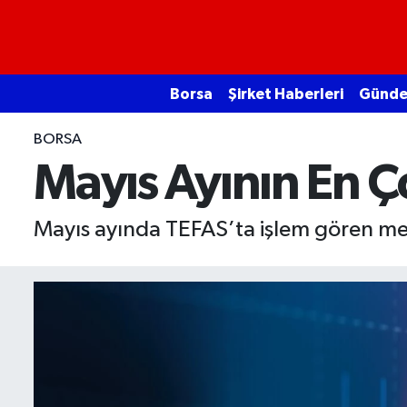
Borsa
Borsa
Şirket Haberleri
Günd
Ekonomi
BORSA
Emtia
Mayıs Ayının En Ç
Galeri
Mayıs ayında TEFAS’ta işlem gören menk
Gündem
Bitcoin
Şirket Haberleri
Borsa Gundem