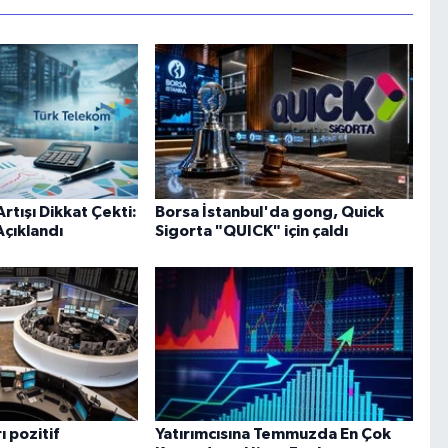
tışı Dikkat Çekti:
Borsa İstanbul'da gong, Quick
Açıklandı
Sigorta "QUICK" için çaldı
 pozitif
Yatırımcısına Temmuzda En Çok