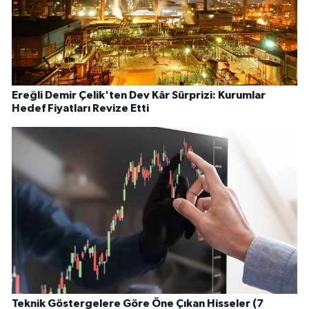
Ereğli Demir Çelik'ten Dev Kâr Sürprizi: Kurumlar
Hedef Fiyatları Revize Etti
Teknik Göstergelere Göre Öne Çıkan Hisseler (7