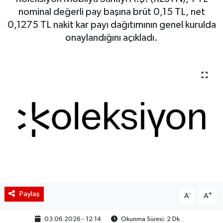
nominal değerli pay başına brüt 0,15 TL, net
BIST 100 Isı Haritası
0,1275 TL nakit kar payı dağıtımının genel kurulda
onaylandığını açıkladı.
Coin Isı Haritası
Ekonomik Takvim
Kiripto Para Piyasası
Gizlilik Sözleşmesi
Hakkımızda
İletişim
Paylaş
-
+
A
A
03.06.2026 - 12:14
Okunma Süresi: 2 Dk