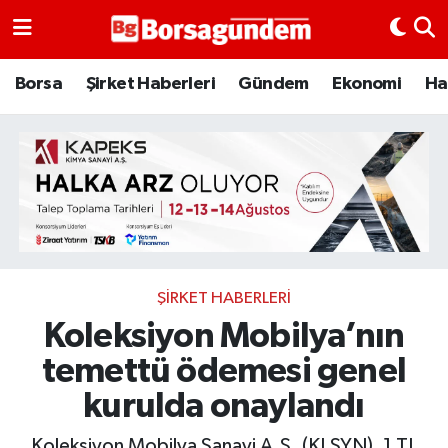
Borsa
Borsa
Şirket Haberleri
Gündem
Ekonomi
Ha
Ekonomi
Emtia
Galeri
Gündem
ŞIRKET HABERLERI
Koleksiyon Mobilya’nın
Bitcoin
temettü ödemesi genel
Şirket Haberleri
kurulda onaylandı
Borsa Gundem
Koleksiyon Mobilya Sanayi A.Ş. (KLSYN), 1 TL