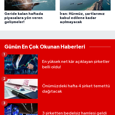
Geride kalan haftada
İran: Hürmüz, şartlarımız
piyasalara yön veren
kabul edilene kadar
gelişmeler!
açılmayacak
Günün En Çok Okunan Haberleri
1
En yüksek net kâr açıklayan şirketler
belli oldu!
2
Önümüzdeki hafta 4 şirket temettü
dağıtacak
3
3 şirketten bedelsiz hamlesi geldi