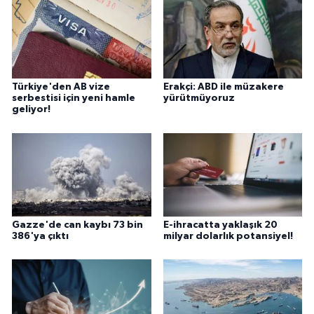
Türkiye'den AB vize
Erakçi: ABD ile müzakere
serbestisi için yeni hamle
yürütmüyoruz
geliyor!
Gazze'de can kaybı 73 bin
E-ihracatta yaklaşık 20
386'ya çıktı
milyar dolarlık potansiyel!