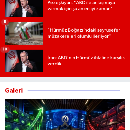
Pezeşkiyan: "ABD ile anlaşmaya
varmak için şu an en iyi zaman"
9
"Hürmüz Boğazı’ndaki seyrüsefer
müzakereleri olumlu ilerliyor"
10
İran: ABD'nin Hürmüz ihlaline karşılık
verdik
Galeri