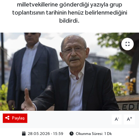
milletvekillerine gönderdiği yazıyla grup
BIST 100 Isı Haritası
toplantısının tarihinin henüz belirlenmediğini
bildirdi.
Coin Isı Haritası
Ekonomik Takvim
Kiripto Para Piyasası
Gizlilik Sözleşmesi
Hakkımızda
İletişim
Paylaş
-
+
A
A
28.05.2026 - 15:59
Okunma Süresi: 1 Dk