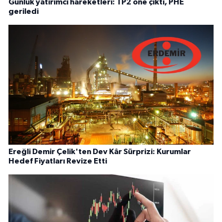
Günlük yatırımcı hareketleri: TP2 öne çıktı, PHE
geriledi
Ereğli Demir Çelik'ten Dev Kâr Sürprizi: Kurumlar
Hedef Fiyatları Revize Etti