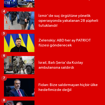
4
İzmir'de suç örgütüne yönelik
operasyonda yakalanan 28 şüpheli
tutuklandı!
5
Zelenskiy: ABD her ay PATRİOT
füzesi gönderecek
6
İsrail, Batı Şeria'da Kızılay
ambulansına saldırdı
7
Fidan: Bize saldırmayan hiçbir ülke
hedefimizde değil
8