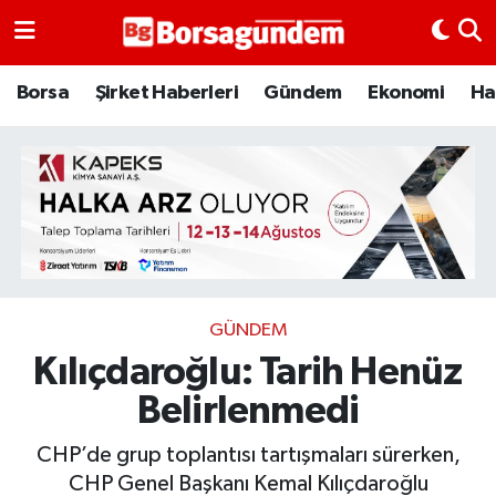
Borsa
Borsa
Şirket Haberleri
Gündem
Ekonomi
Ha
Ekonomi
Emtia
Galeri
Gündem
GÜNDEM
Kılıçdaroğlu: Tarih Henüz
Bitcoin
Belirlenmedi
Şirket Haberleri
CHP’de grup toplantısı tartışmaları sürerken,
Borsa Gundem
CHP Genel Başkanı Kemal Kılıçdaroğlu