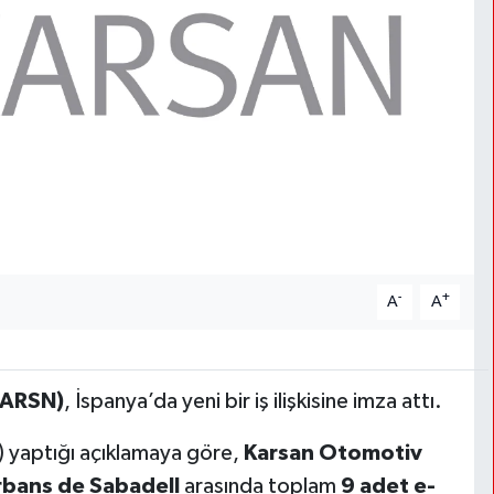
-
+
A
A
KARSN)
, İspanya’da yeni bir iş ilişkisine imza attı.
 yaptığı açıklamaya göre,
Karsan Otomotiv
rbans de Sabadell
arasında toplam
9 adet e-