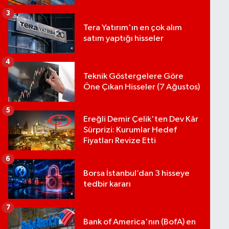
3
Tera Yatırım'ın en çok alım
satım yaptığı hisseler
4
Teknik Göstergelere Göre
Öne Çıkan Hisseler (7 Ağustos)
5
Ereğli Demir Çelik'ten Dev Kâr
Sürprizi: Kurumlar Hedef
Fiyatları Revize Etti
6
Borsa İstanbul’dan 3 hisseye
tedbir kararı
7
Bank of America'nın (BofA) en