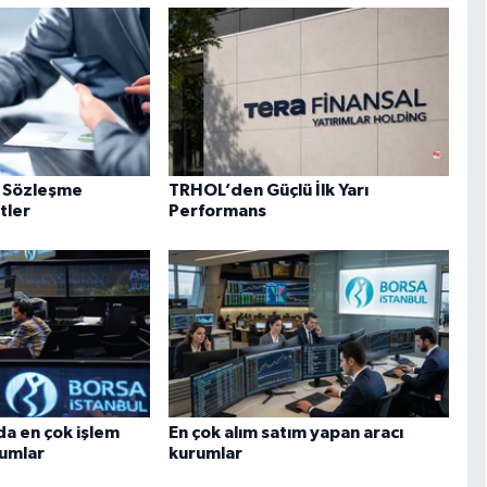
ve Sözleşme
TRHOL’den Güçlü İlk Yarı
tler
Performans
da en çok işlem
En çok alım satım yapan aracı
rumlar
kurumlar