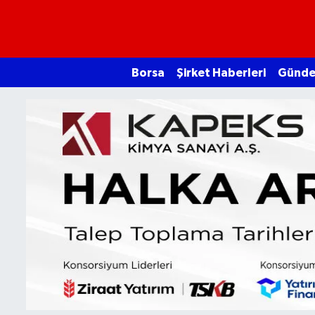
Borsa
Borsa
Şirket Haberleri
Günd
Ekonomi
Emtia
Galeri
Gündem
Bitcoin
Şirket Haberleri
Borsa Gundem