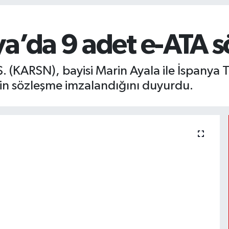
a’da 9 adet e-ATA s
. (KARSN), bayisi Marin Ayala ile İspanya
çin sözleşme imzalandığını duyurdu.