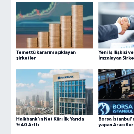
Temettü kararını açıklayan
Yeni İş İlişkisi 
şirketler
İmzalayan Şirke
Halkbank’ın Net Kârı İlk Yarıda
Borsa İstanbul'
%40 Arttı
yapan Aracı Ku