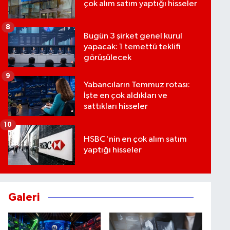
çok alım satım yaptığı hisseler
8
Bugün 3 şirket genel kurul
yapacak: 1 temettü teklifi
görüşülecek
9
Yabancıların Temmuz rotası:
İşte en çok aldıkları ve
sattıkları hisseler
10
HSBC'nin en çok alım satım
yaptığı hisseler
Galeri