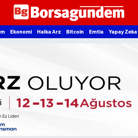
em
Ekonomi
Halka Arz
Bitcoin
Emtia
Yapay Zeka