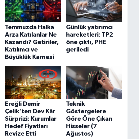
Temmuzda Halka
Günlük yatırımcı
Arza Katılanlar Ne
hareketleri: TP2
Kazandı? Getiriler,
öne çıktı, PHE
Katılımcı ve
geriledi
Büyüklük Karnesi
Ereğli Demir
Teknik
Çelik'ten Dev Kâr
Göstergelere
Sürprizi: Kurumlar
Göre Öne Çıkan
Hedef Fiyatları
Hisseler (7
Revize Etti
Ağustos)