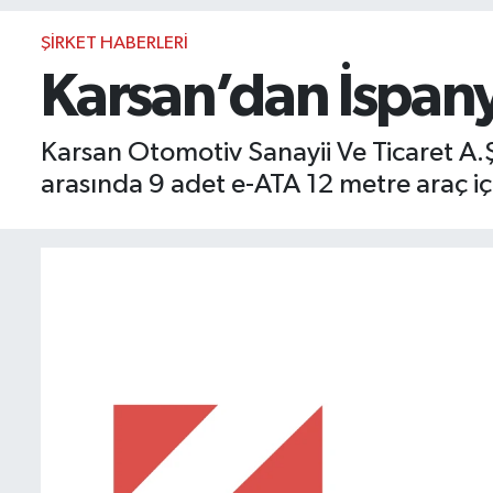
BIST 100 Isı Haritası
ŞIRKET HABERLERI
Karsan’dan İspany
Coin Isı Haritası
Karsan Otomotiv Sanayii Ve Ticaret A.Ş
Ekonomik Takvim
arasında 9 adet e-ATA 12 metre araç i
Kiripto Para Piyasası
Gizlilik Sözleşmesi
Hakkımızda
İletişim