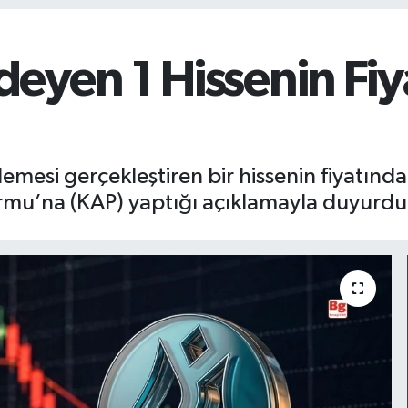
eyen 1 Hissenin Fi
emesi gerçekleştiren bir hissenin fiyatınd
rmu’na (KAP) yaptığı açıklamayla duyurdu