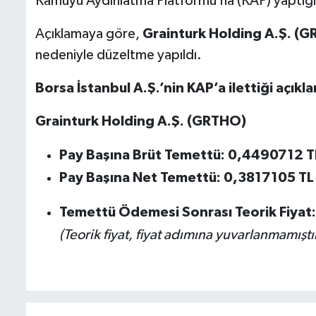
Kamuyu Aydınlatma Platformu’na (KAP) yaptığı
Açıklamaya göre,
Grainturk Holding A.Ş. (
nedeniyle düzeltme yapıldı.
Borsa İstanbul A.Ş.’nin KAP’a ilettiği açıkl
Grainturk Holding A.Ş. (GRTHO)
Pay Başına Brüt Temettü: 0,4490712
T
Pay Başına Net Temettü: 0,3817105
TL
Temettü Ödemesi Sonrası Teorik Fiyat:
(Teorik fiyat, fiyat adımına yuvarlanmamıştır