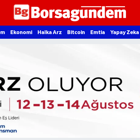
em
Ekonomi
Halka Arz
Bitcoin
Emtia
Yapay Zeka