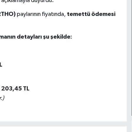
 açıklamayla duyurdu.
GRTHO)
paylarının fiyatında,
temettü ödemesi
amanın detayları şu şekilde:
L
203,45
TL
.)