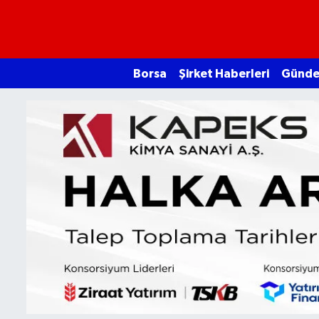
Borsa
Borsa
Şirket Haberleri
Günd
Ekonomi
Emtia
Galeri
Gündem
Bitcoin
Şirket Haberleri
Borsa Gundem