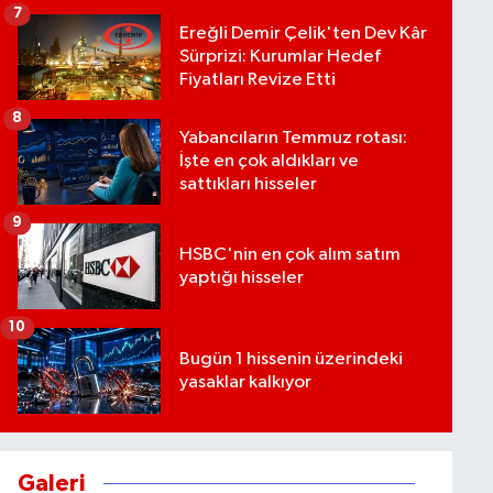
7
Ereğli Demir Çelik'ten Dev Kâr
Sürprizi: Kurumlar Hedef
Fiyatları Revize Etti
8
Yabancıların Temmuz rotası:
İşte en çok aldıkları ve
sattıkları hisseler
9
HSBC'nin en çok alım satım
yaptığı hisseler
10
Bugün 1 hissenin üzerindeki
yasaklar kalkıyor
Galeri