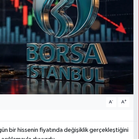
-
+
A
A
n bir hissenin fiyatında değişiklik gerçekleştiğini