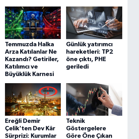
Temmuzda Halka
Günlük yatırımcı
Arza Katılanlar Ne
hareketleri: TP2
Kazandı? Getiriler,
öne çıktı, PHE
Katılımcı ve
geriledi
Büyüklük Karnesi
Ereğli Demir
Teknik
Çelik'ten Dev Kâr
Göstergelere
Sürprizi: Kurumlar
Göre Öne Çıkan