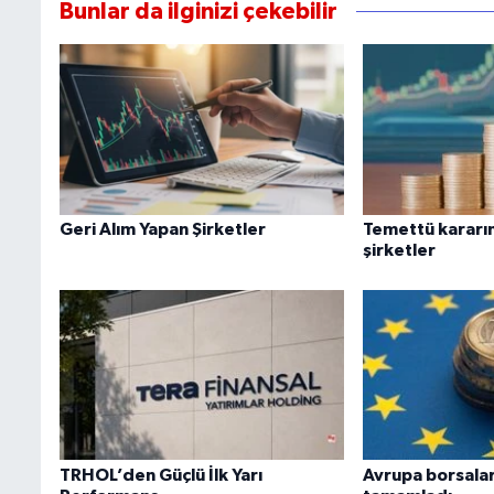
Bunlar da ilginizi çekebilir
Geri Alım Yapan Şirketler
Temettü kararın
şirketler
TRHOL’den Güçlü İlk Yarı
Avrupa borsalar