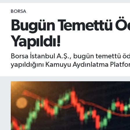
BIST 100 Isı Haritası
BORSA
Bugün Temettü Öd
Coin Isı Haritası
Yapıldı!
Ekonomik Takvim
Kiripto Para Piyasası
Borsa İstanbul A.Ş., bugün temettü öd
yapıldığını Kamuyu Aydınlatma Platfo
Gizlilik Sözleşmesi
Hakkımızda
İletişim