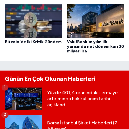
Bitcoin'de İki Kritik Gündem
VakıfBank'ın yılın ilk
yarısında net dönem karı 30
milyar lira
Günün En Çok Okunan Haberleri
1
Yüzde 401,4 oranındaki sermaye
artırımında hak kullanım tarihi
açıklandı
2
Borsa İstanbul Şirket Haberleri (7