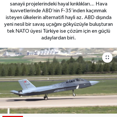
sanayii projelerindeki hayal kırıklıkları… Hava
BIST 100 Isı Haritası
kuvvetlerinde ABD’nin F-35’inden kaçınmak
isteyen ülkelerin alternatifi hayli az. ABD dışında
Coin Isı Haritası
yeni nesil bir savaş uçağını gökyüzüyle buluşturan
tek NATO üyesi Türkiye ise çözüm için en güçlü
Ekonomik Takvim
adaylardan biri.
Kiripto Para Piyasası
Gizlilik Sözleşmesi
Hakkımızda
İletişim