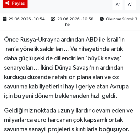
Paylaş
-
+
A
A
29.06.2026 - 10:54
29.06.2026 - 10:58
Okunma Süresi: 3
Dk
Önce Rusya-Ukrayna ardından ABD ile İsrail’in
İran’a yönelik saldırıları… Ve nihayetinde artık
daha güçlü şekilde dillendirilen ‘büyük savaş’
senaryoları… İkinci Dünya Savaşı’nın ardından
kurduğu düzende refahı ön plana alan ve öz
savunma kabiliyetlerini hayli geriye atan Avrupa
için bu yeni dönem beklenenden hızlı geldi.
Geldiğimiz noktada uzun yıllardır devam eden ve
milyarlarca euro harcanan çok kapsamlı ortak
savunma sanayii projeleri sıkıntılarla boğuşuyor.