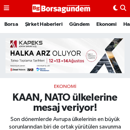
Borsa
Borsa
Şirket Haberleri
Gündem
Ekonomi
Ha
Ekonomi
Emtia
Galeri
Gündem
EKONOMI
KAAN, NATO ülkelerine
Bitcoin
mesaj veriyor!
Şirket Haberleri
Son dönemlerde Avrupa ülkelerinin en büyük
Borsa Gundem
sorunlarından biri de ortak yürütülen savunma