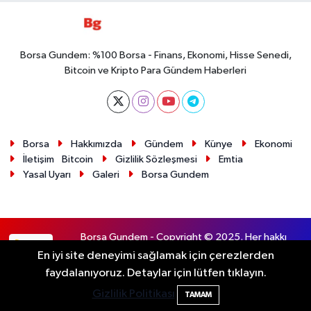
Borsa Gundem: %100 Borsa - Finans, Ekonomi, Hisse Senedi,
Bitcoin ve Kripto Para Gündem Haberleri
Borsa
Hakkımızda
Gündem
Künye
Ekonomi
İletişim
Bitcoin
Gizlilik Sözleşmesi
Emtia
Yasal Uyarı
Galeri
Borsa Gundem
Borsa Gundem - Copyright © 2025. Her hakkı
RSS
saklıdır.
En iyi site deneyimi sağlamak için çerezlerden
faydalanıyoruz. Detaylar için lütfen tıklayın.
Haber Yazılımı:
TE Bilişim
Gizlilik Politikası
TAMAM