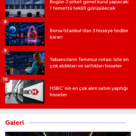
Bugün 3 şirket genel kurul yapacak:
1 temettü teklifi görüşülecek
8
Borsa İstanbul’dan 3 hisseye tedbir
kararı
9
Yabancıların Temmuz rotası: İşte en
çok aldıkları ve sattıkları hisseler
10
HSBC'nin en çok alım satım yaptığı
hisseler
Galeri