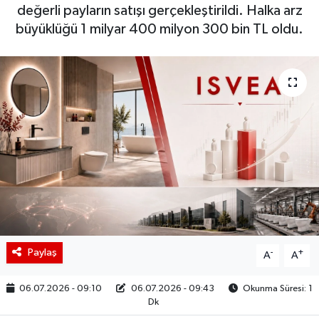
değerli payların satışı gerçekleştirildi. Halka arz
BIST 100 Isı Haritası
büyüklüğü 1 milyar 400 milyon 300 bin TL oldu.
Coin Isı Haritası
Ekonomik Takvim
Kiripto Para Piyasası
Gizlilik Sözleşmesi
Hakkımızda
İletişim
Paylaş
-
+
A
A
06.07.2026 - 09:10
06.07.2026 - 09:43
Okunma Süresi: 1
Dk