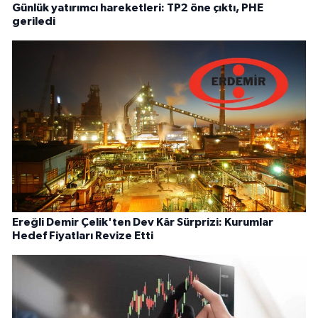
Günlük yatırımcı hareketleri: TP2 öne çıktı, PHE
geriledi
Ereğli Demir Çelik'ten Dev Kâr Sürprizi: Kurumlar
Hedef Fiyatları Revize Etti