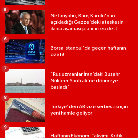
5
Netanyahu, Barış Kurulu'nun
açıkladığı Gazze’deki ateşkesin
ikinci aşaması planını reddetti
6
Borsa İstanbul'da geçen haftanın
özeti!
7
"Rus uzmanlar İran’daki Buşehr
Nükleer Santrali'ne dönmeye
başladı"
8
Türkiye'den AB vize serbestisi için
yeni hamle geliyor!
9
Haftanın Ekonomi Takvimi: Kritik