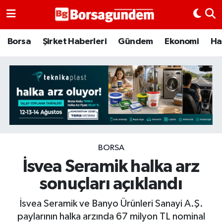
Borsa
Borsa
Şirket Haberleri
Gündem
Ekonomi
Ha
Ekonomi
Emtia
Galeri
Gündem
BORSA
İsvea Seramik halka arz
Bitcoin
sonuçları açıklandı
Şirket Haberleri
İsvea Seramik ve Banyo Ürünleri Sanayi A.Ş.
Borsa Gundem
paylarının halka arzında 67 milyon TL nominal