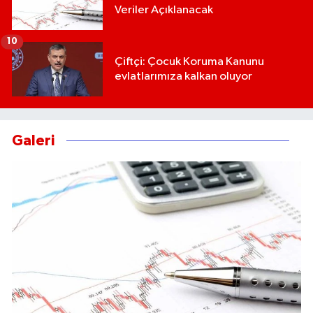
Veriler Açıklanacak
10
Çiftçi: Çocuk Koruma Kanunu
evlatlarımıza kalkan oluyor
Galeri