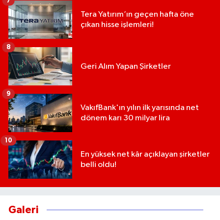
7
Tera Yatırım’ın geçen hafta öne
çıkan hisse işlemleri!
8
Geri Alım Yapan Şirketler
9
VakıfBank'ın yılın ilk yarısında net
dönem karı 30 milyar lira
10
En yüksek net kâr açıklayan şirketler
belli oldu!
Galeri