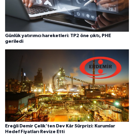
Günlük yatırımcı hareketleri: TP2 öne çıktı, PHE
geriledi
Ereğli Demir Çelik'ten Dev Kâr Sürprizi: Kurumlar
Hedef Fiyatları Revize Etti