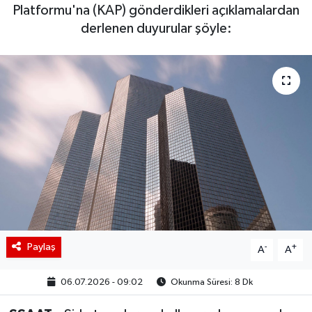
Platformu'na (KAP) gönderdikleri açıklamalardan
BIST 100 Isı Haritası
derlenen duyurular şöyle:
Coin Isı Haritası
Ekonomik Takvim
Kiripto Para Piyasası
Gizlilik Sözleşmesi
Hakkımızda
İletişim
Paylaş
-
+
A
A
06.07.2026 - 09:02
Okunma Süresi: 8 Dk