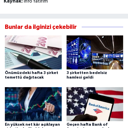
Kaynak:
İnfo Yatırım
Bunlar da ilginizi çekebilir
Önümüzdeki hafta 3 şirket
3 şirketten bedelsiz
temettü dağıtacak
hamlesi geldi
En yüksek net kâr açıklayan
Geçen hafta Bank of