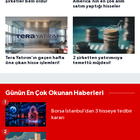
şirketler belli oldu!
America'nın en çok alım
satım yaptığı hisseler
Tera Yatırım’ın geçen hafta
2 şirketten yatırımcıya
öne çıkan hisse işlemleri!
temettü müjdesi!
Günün En Çok Okunan Haberleri
1
Borsa İstanbul’dan 3 hisseye tedbir
kararı
2