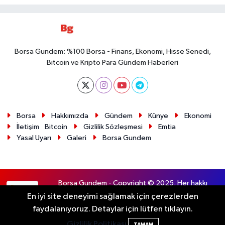
Borsa Gundem: %100 Borsa - Finans, Ekonomi, Hisse Senedi,
Bitcoin ve Kripto Para Gündem Haberleri
Borsa
Hakkımızda
Gündem
Künye
Ekonomi
İletişim
Bitcoin
Gizlilik Sözleşmesi
Emtia
Yasal Uyarı
Galeri
Borsa Gundem
Borsa Gundem - Copyright © 2025. Her hakkı
RSS
saklıdır.
En iyi site deneyimi sağlamak için çerezlerden
faydalanıyoruz. Detaylar için lütfen tıklayın.
Haber Yazılımı:
TE Bilişim
Gizlilik Politikası
TAMAM