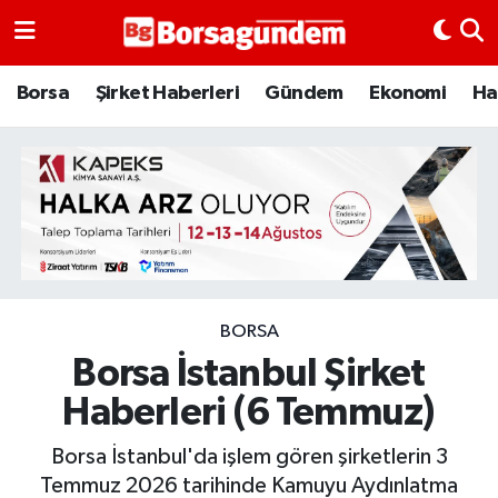
Borsa
Borsa
Şirket Haberleri
Gündem
Ekonomi
Ha
Ekonomi
Emtia
Galeri
Gündem
BORSA
Borsa İstanbul Şirket
Bitcoin
Haberleri (6 Temmuz)
Şirket Haberleri
Borsa İstanbul'da işlem gören şirketlerin 3
Borsa Gundem
Temmuz 2026 tarihinde Kamuyu Aydınlatma