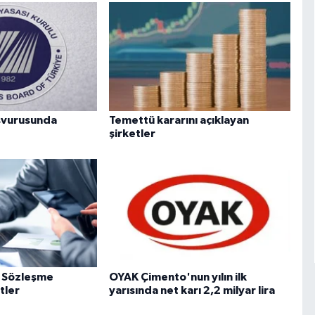
aşvurusunda
Temettü kararını açıklayan
şirketler
ve Sözleşme
OYAK Çimento'nun yılın ilk
tler
yarısında net karı 2,2 milyar lira