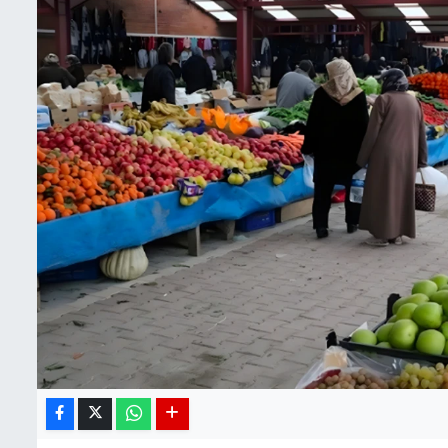
BIST 100 Isı Haritası
Coin Isı Haritası
Ekonomik Takvim
Kiripto Para Piyasası
Gizlilik Sözleşmesi
Hakkımızda
İletişim