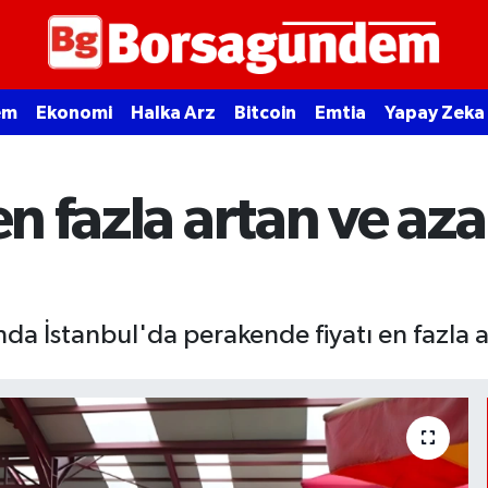
em
Ekonomi
Halka Arz
Bitcoin
Emtia
Yapay Zeka
en fazla artan ve aza
nda İstanbul'da perakende fiyatı en fazla a