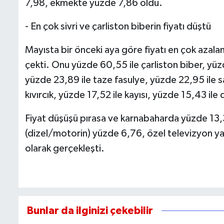
7,98, ekmekte yüzde 7,86 oldu.
- En çok sivri ve çarliston biberin fiyatı düştü
Mayısta bir önceki aya göre fiyatı en çok azalan
çekti. Onu yüzde 60,55 ile çarliston biber, yüz
yüzde 23,89 ile taze fasulye, yüzde 22,95 ile s
kıvırcık, yüzde 17,52 ile kayısı, yüzde 15,43 ile
Fiyat düşüşü pırasa ve karnabaharda yüzde 13,
(dizel/motorin) yüzde 6,76, özel televizyon y
olarak gerçekleşti.
Bunlar da ilginizi çekebilir