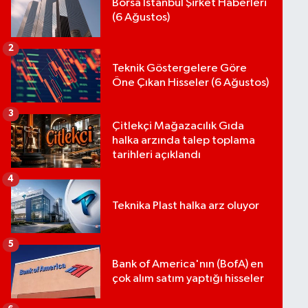
Borsa İstanbul Şirket Haberleri
(6 Ağustos)
2
Teknik Göstergelere Göre
Öne Çıkan Hisseler (6 Ağustos)
3
Çitlekçi Mağazacılık Gıda
halka arzında talep toplama
tarihleri açıklandı
4
Teknika Plast halka arz oluyor
5
Bank of America'nın (BofA) en
çok alım satım yaptığı hisseler