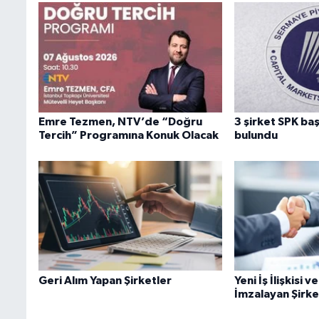
Emre Tezmen, NTV’de “Doğru
3 şirket SPK b
Tercih” Programına Konuk Olacak
bulundu
Geri Alım Yapan Şirketler
Yeni İş İlişkisi 
İmzalayan Şirke