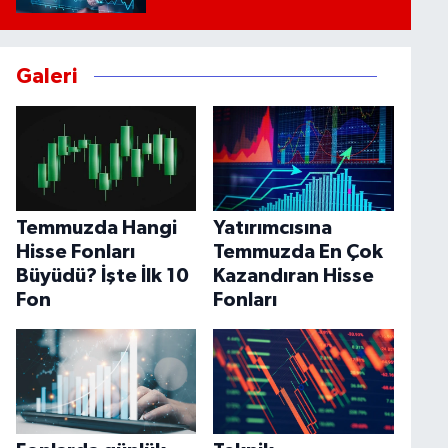
Galeri
Temmuzda Hangi
Yatırımcısına
Hisse Fonları
Temmuzda En Çok
Büyüdü? İşte İlk 10
Kazandıran Hisse
Fon
Fonları