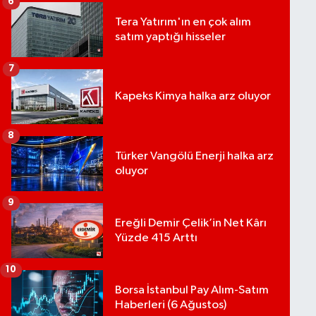
6
Tera Yatırım'ın en çok alım
satım yaptığı hisseler
7
Kapeks Kimya halka arz oluyor
8
Türker Vangölü Enerji halka arz
oluyor
9
Ereğli Demir Çelik’in Net Kârı
Yüzde 415 Arttı
10
Borsa İstanbul Pay Alım-Satım
Haberleri (6 Ağustos)