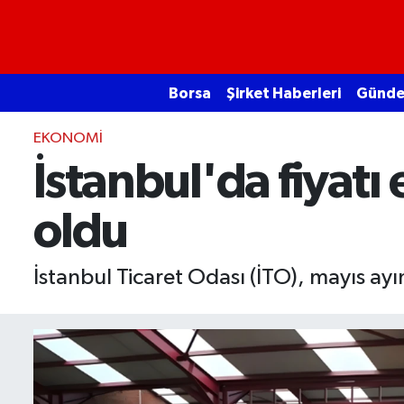
Borsa
Borsa
Şirket Haberleri
Günd
Ekonomi
EKONOMI
Emtia
İstanbul'da fiyatı 
Galeri
oldu
Gündem
İstanbul Ticaret Odası (İTO), mayıs ayı
Bitcoin
Şirket Haberleri
Borsa Gundem