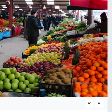
-
+
A
A