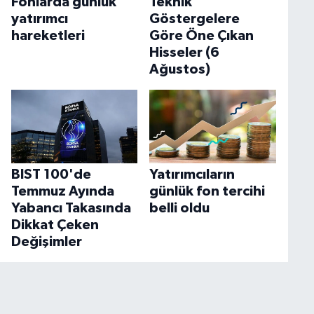
Fonlarda günlük
Teknik
yatırımcı
Göstergelere
hareketleri
Göre Öne Çıkan
Hisseler (6
Ağustos)
BIST 100'de
Yatırımcıların
Temmuz Ayında
günlük fon tercihi
Yabancı Takasında
belli oldu
Dikkat Çeken
Değişimler