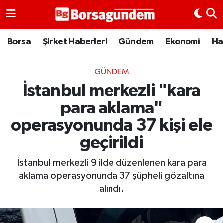
Borsa
Borsa
Şirket Haberleri
Gündem
Ekonomi
Ha
Ekonomi
GÜNDEM
İstanbul merkezli "kara
Emtia
para aklama"
Galeri
operasyonunda 37 kişi ele
geçirildi
Gündem
İstanbul merkezli 9 ilde düzenlenen kara para
Bitcoin
aklama operasyonunda 37 şüpheli gözaltına
alındı.
Şirket Haberleri
Borsa Gundem