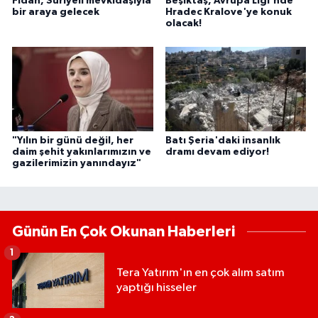
Fidan, Suriyeli mevkidaşıyla
Beşiktaş, Avrupa Ligi'nde
bir araya gelecek
Hradec Kralove'ye konuk
olacak!
"Yılın bir günü değil, her
Batı Şeria'daki insanlık
daim şehit yakınlarımızın ve
dramı devam ediyor!
gazilerimizin yanındayız"
Günün En Çok Okunan Haberleri
1
Tera Yatırım'ın en çok alım satım
yaptığı hisseler