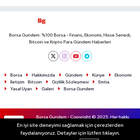
Borsa Gundem: %100 Borsa - Finans, Ekonomi, Hisse Senedi,
Bitcoin ve Kripto Para Gündem Haberleri
Borsa
Hakkımızda
Gündem
Künye
Ekonomi
İletişim
Bitcoin
Gizlilik Sözleşmesi
Emtia
Yasal Uyarı
Galeri
Borsa Gundem
Borsa Gundem - Copyright © 2025. Her hakkı
RSS
saklıdır.
En iyi site deneyimi sağlamak için çerezlerden
faydalanıyoruz. Detaylar için lütfen tıklayın.