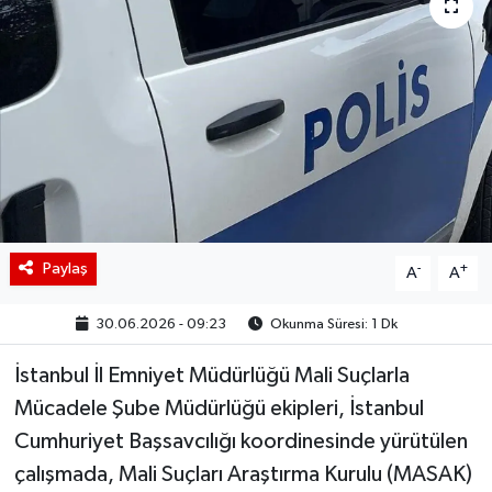
BIST 100 Isı Haritası
Coin Isı Haritası
Ekonomik Takvim
Kiripto Para Piyasası
Gizlilik Sözleşmesi
Paylaş
-
+
A
A
Hakkımızda
30.06.2026 - 09:23
Okunma Süresi: 1 Dk
İstanbul İl Emniyet Müdürlüğü Mali Suçlarla
İletişim
Mücadele Şube Müdürlüğü ekipleri, İstanbul
Cumhuriyet Başsavcılığı koordinesinde yürütülen
çalışmada, Mali Suçları Araştırma Kurulu (MASAK)