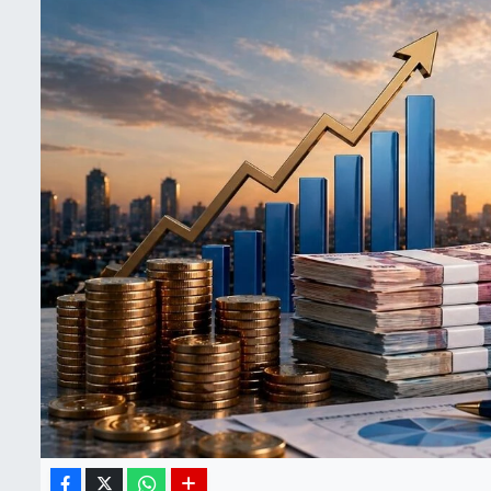
BIST 100 Isı Haritası
Coin Isı Haritası
Ekonomik Takvim
Kiripto Para Piyasası
Gizlilik Sözleşmesi
Hakkımızda
İletişim