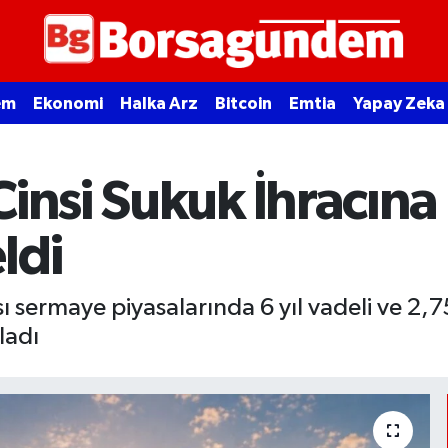
em
Ekonomi
Halka Arz
Bitcoin
Emtia
Yapay Zeka
insi Sukuk İhracına
ldi
ı sermaye piyasalarında 6 yıl vadeli ve 2,7
kladı