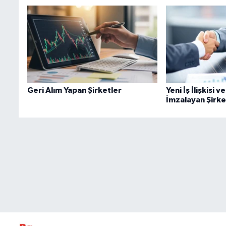
Geri Alım Yapan Şirketler
Yeni İş İlişkisi 
İmzalayan Şirke