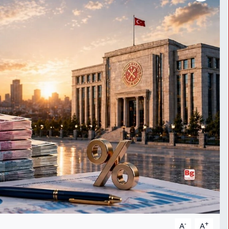
-
+
A
A