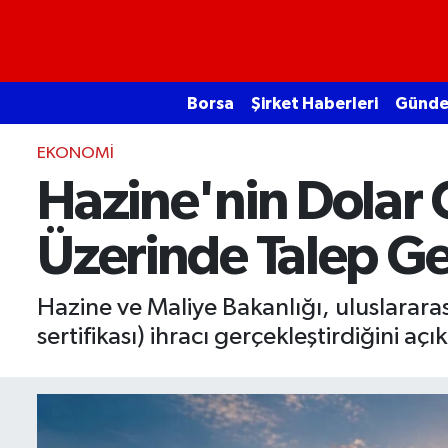
Borsa
Borsa
Şirket Haberleri
Günd
Ekonomi
EKONOMI
Emtia
Hazine'nin Dolar C
Galeri
Üzerinde Talep Ge
Gündem
Hazine ve Maliye Bakanlığı, uluslararas
Bitcoin
sertifikası) ihracı gerçekleştirdiğini açı
Şirket Haberleri
Borsa Gundem