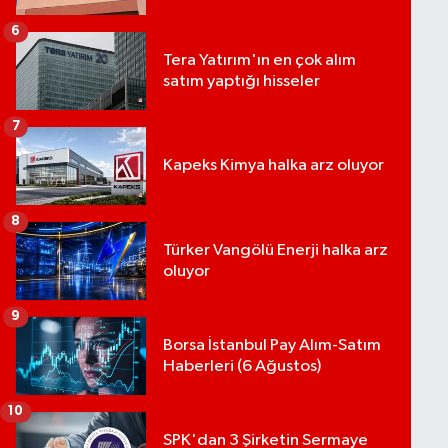
6
Tera Yatırım'ın en çok alım
satım yaptığı hisseler
7
Kapeks Kimya halka arz oluyor
8
Türker Vangölü Enerji halka arz
oluyor
9
Borsa İstanbul Pay Alım-Satım
Haberleri (6 Ağustos)
10
SPK'dan 3 Şirketin Sermaye