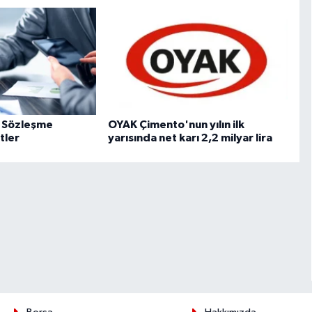
ve Sözleşme
OYAK Çimento'nun yılın ilk
tler
yarısında net karı 2,2 milyar lira