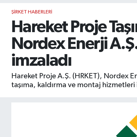
BIST 100 Isı Haritası
ŞIRKET HABERLERI
Hareket Proje Taşı
Coin Isı Haritası
Nordex Enerji A.Ş.
Ekonomik Takvim
imzaladı
Kiripto Para Piyasası
Gizlilik Sözleşmesi
Hareket Proje A.Ş. (HRKET), Nordex Ener
taşıma, kaldırma ve montaj hizmetleri 
Hakkımızda
İletişim