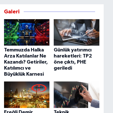
Galeri
Temmuzda Halka
Günlük yatırımcı
Arza Katılanlar Ne
hareketleri: TP2
Kazandı? Getiriler,
öne çıktı, PHE
Katılımcı ve
geriledi
Büyüklük Karnesi
Ereğli Demir
Teknik