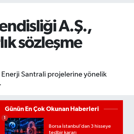
ndisliği A.Ş.,
rlık sözleşme
Enerji Santrali projelerine yönelik
.
Günün En Çok Okunan Haberleri
1
Borsa İstanbul’dan 3 hisseye
tedbir kararı