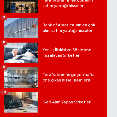
Tera Yatırım'ın en çok alım
satım yaptığı hisseler
7
Bank of America'nın en çok
alım satım yaptığı hisseler
8
Yeni İş İlişkisi ve Sözleşme
İmzalayan Şirketler
9
Tera Yatırım’ın geçen hafta
öne çıkan hisse işlemleri!
10
Geri Alım Yapan Şirketler