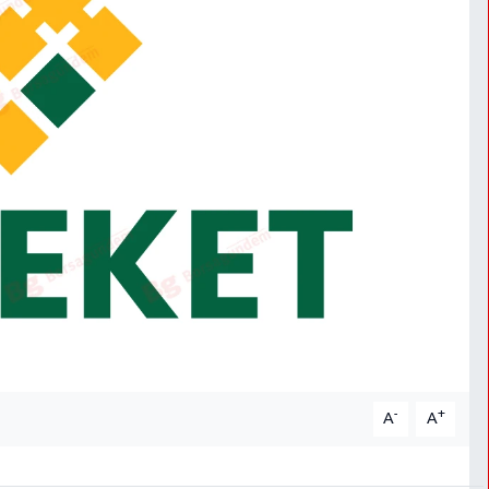
-
+
A
A