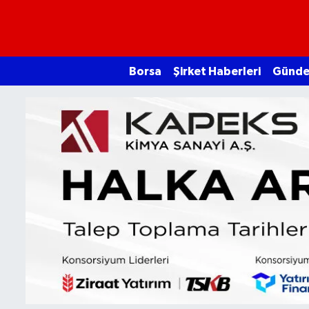
Borsa
Borsa
Şirket Haberleri
Günd
Ekonomi
Emtia
Galeri
Gündem
Bitcoin
Şirket Haberleri
Borsa Gundem