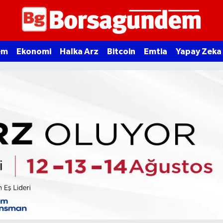
em
Ekonomi
Halka Arz
Bitcoin
Emtia
Yapay Zeka