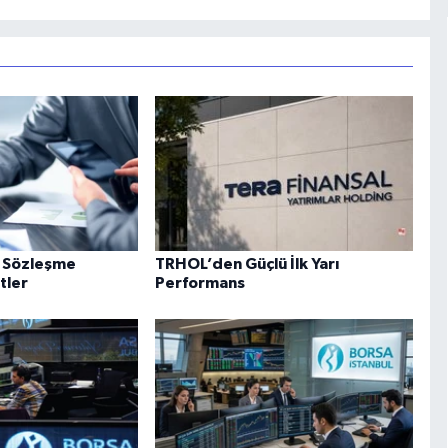
ve Sözleşme
TRHOL’den Güçlü İlk Yarı
tler
Performans